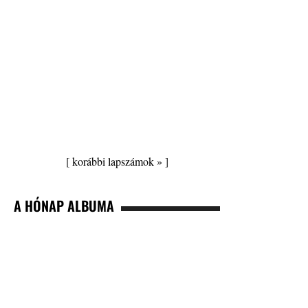
[
korábbi lapszámok »
]
A HÓNAP ALBUMA