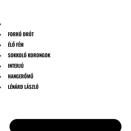
Skip
to
content
FORRÓ DRÓT
ÉLŐ FÉM
SOKKOLÓ KORONGOK
INTERJÚ
HANGERŐMŰ
LÉNÁRD LÁSZLÓ