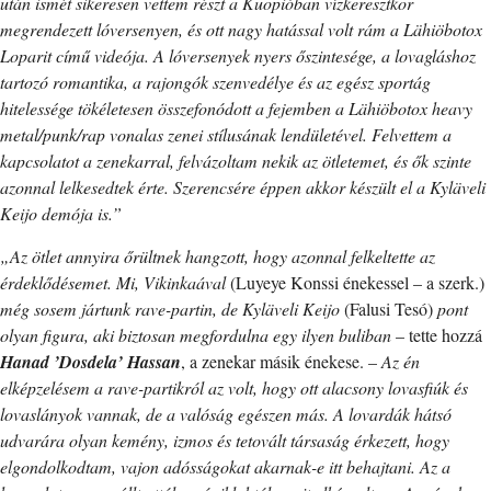
után ismét sikeresen vettem részt a Kuopióban vízkeresztkor
megrendezett lóversenyen, és ott nagy hatással volt rám a Lähiöbotox
Loparit című videója. A lóversenyek nyers őszintesége, a lovagláshoz
tartozó romantika, a rajongók szenvedélye és az egész sportág
hitelessége tökéletesen összefonódott a fejemben a Lähiöbotox heavy
metal/punk/rap vonalas zenei stílusának lendületével. Felvettem a
kapcsolatot a zenekarral, felvázoltam nekik az ötletemet, és ők szinte
azonnal lelkesedtek érte. Szerencsére éppen akkor készült el a Kyläveli
Keijo demója is.”
„Az ötlet annyira őrültnek hangzott, hogy azonnal felkeltette az
érdeklődésemet. Mi, Vikinkaával
(Luyeye Konssi énekessel – a szerk.)
még sosem jártunk rave-partin, de Kyläveli Keijo
(Falusi Tesó)
pont
olyan figura, aki biztosan megfordulna egy ilyen buliban
– tette hozzá
Hanad ’Dosdela’ Hassan
, a zenekar másik énekese. –
Az én
elképzelésem a rave-partikról az volt, hogy ott alacsony lovasfiúk és
lovaslányok vannak, de a valóság egészen más. A lovardák hátsó
udvarára olyan kemény, izmos és tetovált társaság érkezett, hogy
elgondolkodtam, vajon adósságokat akarnak-e itt behajtani. Az a