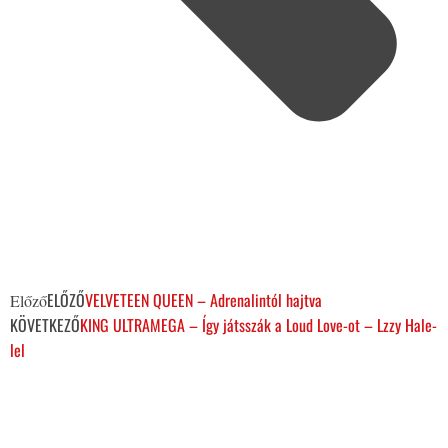
ELŐZŐ
VELVETEEN QUEEN – Adrenalintól hajtva
Előző
KÖVETKEZŐ
KING ULTRAMEGA – Így játsszák a Loud Love-ot – Lzzy Hale-
lel