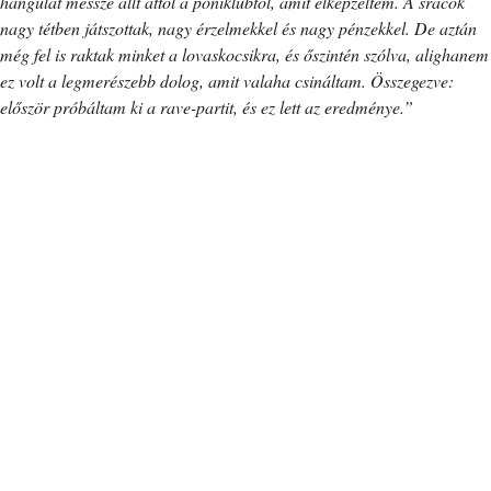
hangulat messze állt attól a póniklubtól, amit elképzeltem. A srácok
nagy tétben játszottak, nagy érzelmekkel és nagy pénzekkel. De aztán
még fel is raktak minket a lovaskocsikra, és őszintén szólva, alighanem
ez volt a legmerészebb dolog, amit valaha csináltam. Összegezve:
először próbáltam ki a rave-partit, és ez lett az eredménye.”