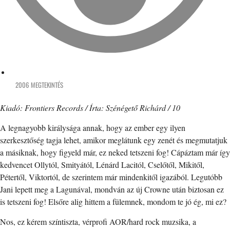
2006 MEGTEKINTÉS
Kiadó: Frontiers Records / Írta: Szénégető Richárd / 10
A legnagyobb királysága annak, hogy az ember egy ilyen
szerkesztőség tagja lehet, amikor meglátunk egy zenét és megmutatjuk
a másiknak, hogy figyeld már, ez neked tetszeni fog! Cápáztam már így
kedvencet Ollytól, Smityától, Lénárd Lacitól, Cselőtől, Mikitől,
Pétertől, Viktortól, de szerintem már mindenkitől igazából. Legutóbb
Jani lepett meg a Lagunával, mondván az új Crowne után biztosan ez
is tetszeni fog! Elsőre alig hittem a fülemnek, mondom te jó ég, mi ez?
Nos, ez kérem színtiszta, vérprofi AOR/hard rock muzsika, a