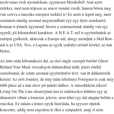
nyolcvanas évek nyomdokain, egyenesen Mexikóból! Ami azért
érdekes, mert nem teljesen az amcsi vonalat viszik, hanem bőven meg
van szórva a muzsika européer ízekkel is! Ez azért is lepett meg, mert
szerintem mindig azonnal megmondható egy-egy ilyen zenekarról,
honnan is jönnek úgymond, hiszen a származásnak mindig van egy
egyedi, jól felismerhető karaktere. A H.E.A.T.-nél is egyértelműek az
európai gyökerek, akárcsak a Europe-nál, ahogy mondjuk a Skid Row-
nál is az USA. Nos, a Laguna az egyik szabályt erősítő kivétel, az már
biztos.
Az intro után kibontakozó dal, az első single szerepét betöltő Ghost
Behind Your Mask visszafogott dallamokkal indít, jelzés értékű
szaxofonnal, de szinte azonnal egyértelművé téve: van itt dallamérzék
kérem! Az erős Journey, de még talán leheletnyi Foreigner-íz csak még
több plusz ad a már eleve jól induló dalhoz. A másodikként érkező
Living On The Line sleaze/glam ízei és rádiórockos felütése egy új
dimenziót villant a lemezen, jelezve, nem lehet egy dal alapján belőni a
srácokat. Ez nálam a lemez egyik húzódala, ha egyszer eljutok
koncertre, addig nem engedem le őket a színpadról, amíg el nem