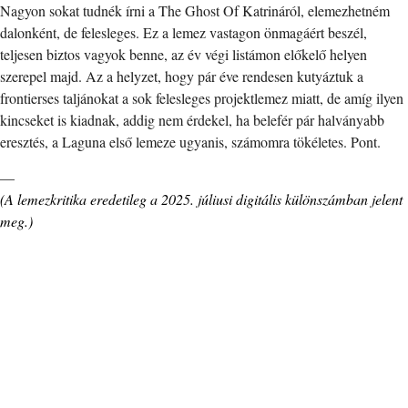
Nagyon sokat tudnék írni a The Ghost Of Katrináról, elemezhetném
dalonként, de felesleges. Ez a lemez vastagon önmagáért beszél,
teljesen biztos vagyok benne, az év végi listámon előkelő helyen
szerepel majd. Az a helyzet, hogy pár éve rendesen kutyáztuk a
frontierses taljánokat a sok felesleges projektlemez miatt, de amíg ilyen
kincseket is kiadnak, addig nem érdekel, ha belefér pár halványabb
eresztés, a Laguna első lemeze ugyanis, számomra tökéletes. Pont.
—
(A lemezkritika eredetileg a 2025. júliusi digitális különszámban jelent
meg.)