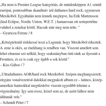
„Ha nem is Premier League kategóriás, de mindenképpen A1 szintű
európai, pontosabban skandináv ízű dallamos hard rock, egyenesen
Mexikóból. Egyáltalán nem lennék meglepve, ha Erik Martensson
(lásd Eclipse, Nordic Union, W.E.T. ) hamarosan ott sertepertélne
valahol a zenekar körül. Hacsak már meg nem tette. ”
– Gyuricza Ferenc / 8
„Kétségtelenül érdekessé teszi a Lagunát, hogy Mexikóból érkeztek.
A zene is okés, az énekhang is rendben van. Viszont amellett sem
lehet elmenni szó nélkül, hogy szakmányban önti ránk az ilyesmit a
Frontiers, és ez is csak egy újabb a sok közül.”
– Kiss Gábor / 7
„Ultradallamos AOR/hard rock Mexikóból. Szépen meghangszerelt,
elegáns vonalvezetésű dalokkal megpakolt album ez – latinos, közép-
amerikás hatásokkal megtűzdelve viszont egyedibb lehetne a
végeredmény. Így sem rossz, közel sem az, de azért falhoz nem
állítanak vele.”
– Schmidt Péter / 7