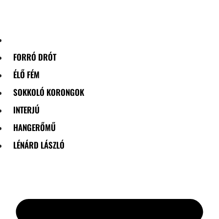
Skip
to
content
FORRÓ DRÓT
ÉLŐ FÉM
SOKKOLÓ KORONGOK
INTERJÚ
HANGERŐMŰ
LÉNÁRD LÁSZLÓ