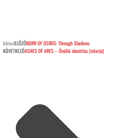
ELŐZŐ
BORN OF OSIRIS: Through Shadows
Előző
KÖVETKEZŐ
ASHES OF ARES – Önálló identitás (interjú)