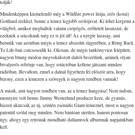
tolják!
Mindenképpen kiemelendő még a Wildfire power lírája, erős (korai)
Gotthard-ízekkel, benne a lemez legjobb szólójával. Ki lehet kergetni a
világból, amikor meghallok valami csöpögős, erőltetett lassúzást, de
ezeknek a srácoknak még ez is jól áll! Az a nyegle lazaság, ami
bennük van azonban mégis a lemez abszolút slágerében, a Bring Back
To Life-ban csúcsosodik ki. Okosan, de mégis tankönyvien felépített,
nagyon bitang módon megvokálozott dalról beszélünk, aminek olyan
bivalyerős refrénje van, hogy rotációban kellene játszani minden
rádióban. Bevallom, ennél a dalnál figyeltem fel először arra, hogy
bizony, ezen a lemezen a szövegek is nagyon rendben vannak!
A másik, ami nagyon rendben van, az a lemez hangzása! Nem tudom,
mennyire volt benne Jimmy Westerlund producer keze, de gyanús,
hiszen akárcsak az új, szintén zseniális Giant-lemeznél, most is nagyon
patentül szólal meg minden. Nem bántóan sterilen, hanem pontosan
úgy, ahogy egy retrónak mondható dallamrock albumnak napjainkban
kell.