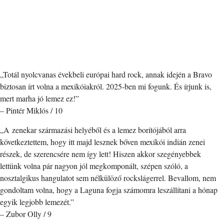
„Totál nyolcvanas évekbeli európai hard rock, annak idején a Bravo
biztosan írt volna a mexikóiakról. 2025-ben mi fogunk. És írjunk is,
mert marha jó lemez ez!”
– Pintér Miklós / 10
„A zenekar származási helyéből és a lemez borítójából arra
következtettem, hogy itt majd lesznek bőven mexikói indián zenei
részek, de szerencsére nem így lett! Hiszen akkor szegényebbek
lettünk volna pár nagyon jól megkomponált, szépen szóló, a
nosztalgikus hangulatot sem nélkülöző rockslágerrel. Bevallom, nem
gondoltam volna, hogy a Laguna fogja számomra leszállítani a hónap
egyik legjobb lemezét.”
– Zubor Olly / 9