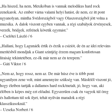
„Ha hiszed, ha nem, Mexikóban is vannak melodikus hard rock
zenekarok. Az ember várna valami helyi hatást, de nem, ez itt pont
ugyanolyan, mintha Svédországból vagy Olaszországból jött volna a
muzsika. A dalok viszont egyben vannak, a régi szabályok érvényesek,
verzék, bridgek, refrének követik egymást.”
– Cselőtei László / 6
„Hallani, hogy Lagunáék értik és érzik a csíziót, de én az idei releváns
merítésből mondjuk a Giant szintjéig érzem magam konfortosan
líraiság tekintetében, ez-ők már nem az én terepem.”
– Gáti Viktor / 6
„Nem az, hogy rossz, nem az. De már húsz éve is több pont
ugyanilyen zene volt, mint amennyire szükség van. Másfelől viszont jó,
hogy életben tartják a dallamos hard rock/metalt, jó, hogy van, aki
élőben is képes még ezt előadni. Egyszerűen csak én vagyok túl öreg
és hallottam túl sok ilyet, tehát nyilván maradok a régi
klasszikusoknál.”
– Uzseka Norbert / 6