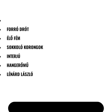
Skip
to
content
FORRÓ DRÓT
ÉLŐ FÉM
SOKKOLÓ KORONGOK
INTERJÚ
HANGERŐMŰ
LÉNÁRD LÁSZLÓ