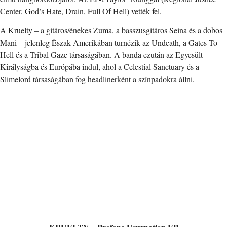
Center, God’s Hate, Drain, Full Of Hell) vették fel.
A Kruelty – a gitáros/énekes Zuma, a basszusgitáros Seina és a dobos
Mani – jelenleg Észak-Amerikában turnézik az Undeath, a Gates To
Hell és a Tribal Gaze társaságában. A banda ezután az Egyesült
Királyságba és Európába indul, ahol a Celestial Sanctuary és a
Slimelord társaságában fog headlinerként a színpadokra állni.