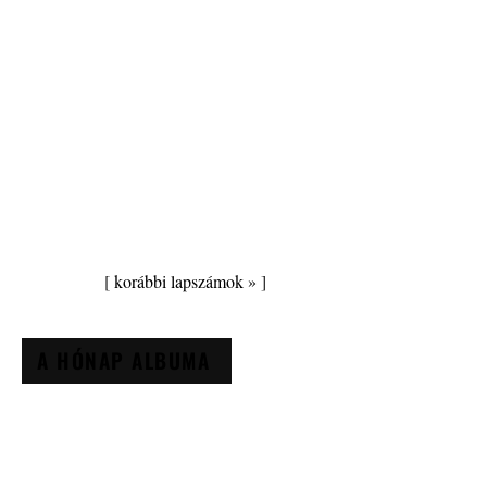
[
korábbi lapszámok »
]
A HÓNAP ALBUMA