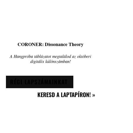
CORONER: Dissonance Theory
A Hangpróba táblázatot megtalálod az októberi
digitális különszámban!
RÉGI LAPSZÁMAINKAT
KERESD A LAPTAPÍRON! »