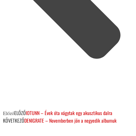
ELŐZŐ
IOTUNN – Évek óta vágytak egy akusztikus dalra
Előző
KÖVETKEZŐ
DENIGRATE – Novemberben jön a negyedik albumuk