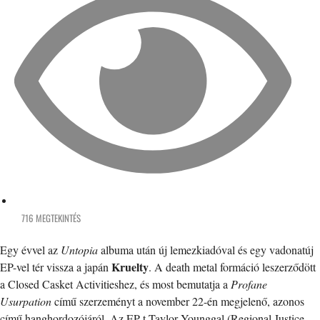
716 MEGTEKINTÉS
Egy évvel az
Untopia
albuma után új lemezkiadóval és egy vadonatúj
Kruelty
EP-vel tér vissza a japán
. A death metal formáció leszerződött
a Closed Casket Activitieshez, és most bemutatja a
Profane
Usurpation
című szerzeményt a november 22-én megjelenő, azonos
című hanghordozójáról. Az EP-t Taylor Younggal (Regional Justice