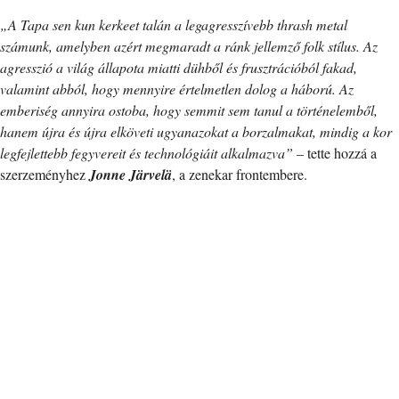
„A Tapa sen kun kerkeet talán a legagresszívebb thrash metal
számunk, amelyben azért megmaradt a ránk jellemző folk stílus. Az
agresszió a világ állapota miatti dühből és frusztrációból fakad,
valamint abból, hogy mennyire értelmetlen dolog a háború. Az
emberiség annyira ostoba, hogy semmit sem tanul a történelemből,
hanem újra és újra elköveti ugyanazokat a borzalmakat, mindig a kor
legfejlettebb fegyvereit és technológiáit alkalmazva”
– tette hozzá a
szerzeményhez
Jonne Järvelä
, a zenekar frontembere.