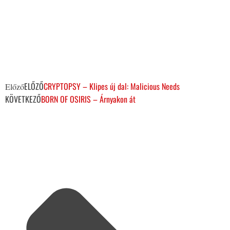
ELŐZŐ
CRYPTOPSY – Klipes új dal: Malicious Needs
Előző
KÖVETKEZŐ
BORN OF OSIRIS – Árnyakon át