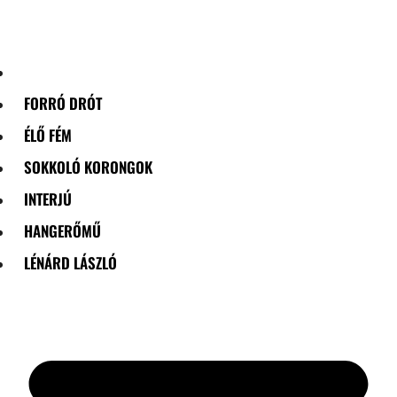
Skip
to
content
FORRÓ DRÓT
ÉLŐ FÉM
SOKKOLÓ KORONGOK
INTERJÚ
HANGERŐMŰ
LÉNÁRD LÁSZLÓ