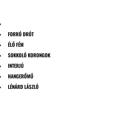
Skip
to
content
FORRÓ DRÓT
ÉLŐ FÉM
SOKKOLÓ KORONGOK
INTERJÚ
HANGERŐMŰ
LÉNÁRD LÁSZLÓ