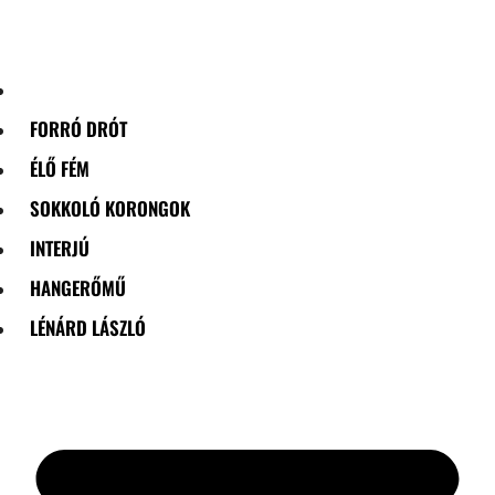
Skip
to
content
FORRÓ DRÓT
ÉLŐ FÉM
SOKKOLÓ KORONGOK
INTERJÚ
HANGERŐMŰ
LÉNÁRD LÁSZLÓ