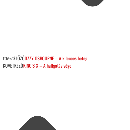
ELŐZŐ
OZZY OSBOURNE – A kilences beteg
Előző
KÖVETKEZŐ
KING’S X – A hallgatás vége