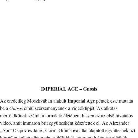
IMPERIAL AGE – Gnosis
Imperial Age
Az eredetileg Moszkvában alakult
péntek este mutatta
be a
Gnosis
című szerzeményének a videóklipjét. Az alkotás
mérföldkőnek számít a formáció életében, hiszen ez az első hivatalos
videó, amit immáron brit együttesként készítettek el. Az Alexander
„Aor” Osipov és Jane „Corn” Odintsova által alapított együttesnek azt
követően kellett elhagynia szülőföldjét, hogy nyilvánosan elítélték