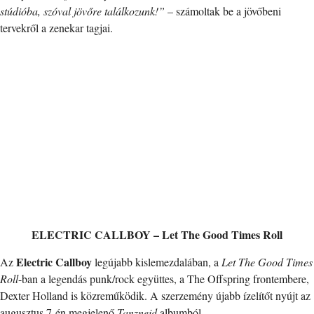
stúdióba, szóval jövőre találkozunk!”
– számoltak be a jövőbeni
tervekről a zenekar tagjai.
ELECTRIC CALLBOY – Let The Good Times Roll
Electric Callboy
Az
legújabb kislemezdalában, a
Let The Good Times
Roll
-ban a legendás punk/rock együttes, a The Offspring frontembere,
Dexter Holland is közreműködik. A szerzemény újabb ízelítőt nyújt az
augusztus 7-én megjelenő
Tanzneid
albumból.