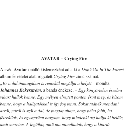
AVATAR – Crying Fire
Avatar
A svéd
önálló kislemezként adta ki a
Don’t Go In The Forest
album felvételei alatt rögzített
Crying Fire
című számát.
„Ez a dal önmagában is remekül megállja a helyét
– mondta
Johannes Eckerström
, a banda énekese. –
Egy könyörtelen érzelmi
vihart hallok benne. Egy mélyen elrejtett ponton érint meg, és bízom
benne, hogy a hallgatókkal is így fog tenni. Sokat tudnék mondani
arról, miről is szól a dal, de megtanultam, hogy néha jobb, ha
félreállok, és egyszerűen hagyom, hogy mindenki azt hallja ki belőle,
amit szeretne. A legtöbb, amit ma mondhatok, hogy a kitartó