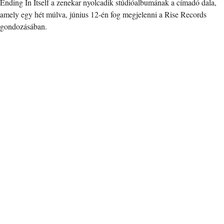
Ending In Itself a zenekar nyolcadik stúdióalbumának a címadó dala,
amely egy hét múlva, június 12-én fog megjelenni a Rise Records
gondozásában.