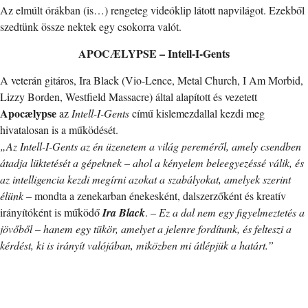
Az elmúlt órákban (is…) rengeteg videóklip látott napvilágot. Ezekből
szedtünk össze nektek egy csokorra valót.
APOCÆLYPSE – Intell-I-Gents
A veterán gitáros, Ira Black (Vio-Lence, Metal Church, I Am Morbid,
Lizzy Borden, Westfield Massacre) által alapított és vezetett
Apocælypse
az
Intell-I-Gents
című kislemezdallal kezdi meg
hivatalosan is a működését.
„Az Intell-I-Gents az én üzenetem a világ pereméről, amely csendben
átadja lüktetését a gépeknek – ahol a kényelem beleegyezéssé válik, és
az intelligencia kezdi megírni azokat a szabályokat, amelyek szerint
élünk
– mondta a zenekarban énekesként, dalszerzőként és kreatív
irányítóként is működő
Ira Black
. –
Ez a dal nem egy figyelmeztetés a
jövőből – hanem egy tükör, amelyet a jelenre fordítunk, és felteszi a
kérdést, ki is irányít valójában, miközben mi átlépjük a határt.”