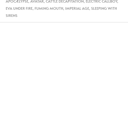
APOCÆLYPSE
,
AVATAR
,
CATTLE DECAPITATION
,
ELECTRIC CALLBOY
,
EVA UNDER FIRE
,
FUMING MOUTH
,
IMPERIAL AGE
,
SLEEPING WITH
SIRENS