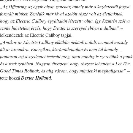
„Az Offspring az egyik olyan zenekar, amely már a kezdetektől fogva
formált minket. Zenéjük már jóval azelőtt része volt az életünknek,
hogy az Electric Callboy egyáltalán létezett volna, így őszintén szólva
szinte hihetetlen érzés, hogy Dexter is szerepel ebben a dalban”
–
lelkendeztek az Electric Callboy tagjai.
„Amikor az Electric Callboy elküldte nekünk a dalt, azonnal mosoly
ült az arcunkra. Energikus, kiszámíthatatlan és nem túl komoly –
pontosan azt a szellemet testesíti meg, amit mindig is szerettünk a punk
és a rock zenében. Nagyon élveztem, hogy részese lehettem a Let The
Good Times Rollnak, és alig várom, hogy mindenki meghallgassa”
–
tette hozzá
Dexter Holland
.