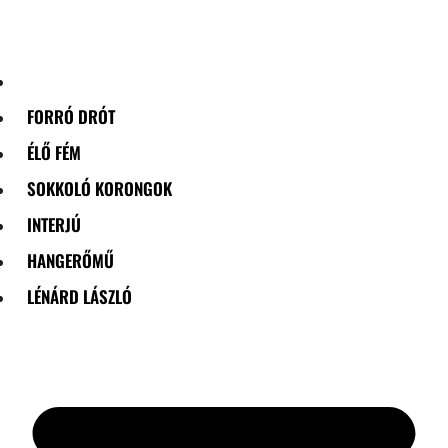
Skip
to
content
FORRÓ DRÓT
ÉLŐ FÉM
SOKKOLÓ KORONGOK
INTERJÚ
HANGERŐMŰ
LÉNÁRD LÁSZLÓ