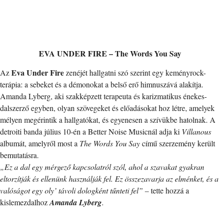
EVA UNDER FIRE – The Words You Say
Eva Under Fire
Az
zenéjét hallgatni szó szerint egy keményrock-
terápia: a sebeket és a démonokat a belső erő himnuszává alakítja.
Amanda Lyberg, aki szakképzett terapeuta és karizmatikus énekes-
dalszerző egyben, olyan szövegeket és előadásokat hoz létre, amelyek
mélyen megérintik a hallgatókat, és egyenesen a szívükbe hatolnak. A
detroiti banda július 10-én a Better Noise Musicnál adja ki
Villanous
albumát, amelyről most a
The Words You Say
című szerzemény került
bemutatásra.
„Ez a dal egy mérgező kapcsolatról szól, ahol a szavakat gyakran
eltorzítják és ellenünk használják fel. Ez összezavarja az elménket, és a
valóságot egy oly’ távoli dologként tűnteti fel”
– tette hozzá a
kislemezdalhoz
Amanda Lyberg
.