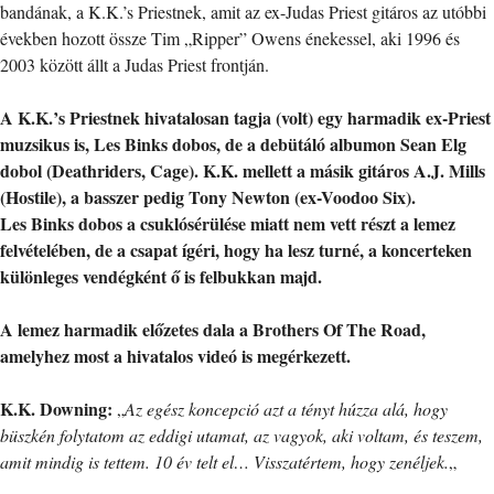
bandának, a K.K.’s Priestnek, amit az ex-Judas Priest gitáros az utóbbi
években hozott össze Tim „Ripper” Owens énekessel, aki 1996 és
2003 között állt a Judas Priest frontján.
A K.K.’s Priestnek hivatalosan tagja (volt) egy harmadik ex-Priest
muzsikus is, Les Binks dobos, de a debütáló albumon Sean Elg
dobol (Deathriders, Cage). K.K. mellett a másik gitáros A.J. Mills
(Hostile), a basszer pedig Tony Newton (ex-Voodoo Six).
Les Binks dobos a csuklósérülése miatt nem vett részt a lemez
felvételében, de a csapat ígéri, hogy ha lesz turné, a koncerteken
különleges vendégként ő is felbukkan majd.
A lemez harmadik előzetes dala a Brothers Of The Road,
amelyhez most a hivatalos videó is megérkezett.
K.K. Downing:
„
Az egész koncepció azt a tényt húzza alá, hogy
büszkén folytatom az eddigi utamat, az vagyok, aki voltam, és teszem,
amit mindig is tettem. 10 év telt el… Visszatértem, hogy zenéljek.
„