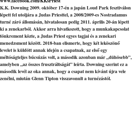
www.facebook.com/KKsPriest
K.K. Downing 2009. október 17-én a japán Loud Park fesztiválon
lépett fel utoljára a Judas Priesttel, a 2008/2009-es Nostradamus
turné záró állomásán, hivatalosan pedig 2011. április 20-án lépett
ki a zenekarból. Akkor arra hivatkozott, hogy a munkakapcsolat
tönkrement közte, a Judas Priest egyes tagjai és a zenekari
menedzsment között. 2018-ban elismerte, hogy két leköszönő
levelet is küldött annak idején a csapatnak, az első egy
méltóságteljes búcsúzás volt, a második azonban már „dühösebb”,
amelyben „az összes frusztráltságát” leírta. Downing szerint ez a
második levél az oka annak, hogy a csapat nem kívánt újra vele
zenélni, miután Glenn Tipton visszavonult a turnézástól.