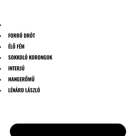
Skip
to
content
FORRÓ DRÓT
ÉLŐ FÉM
SOKKOLÓ KORONGOK
INTERJÚ
HANGERŐMŰ
LÉNÁRD LÁSZLÓ