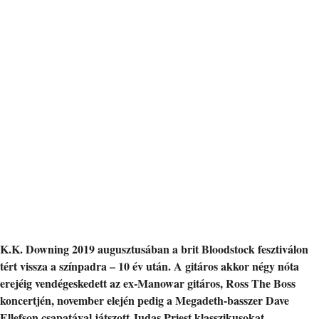
K.K. Downing 2019 augusztusában a brit Bloodstock fesztiválon
tért vissza a színpadra – 10 év után. A gitáros akkor négy nóta
erejéig vendégeskedett az ex-Manowar gitáros, Ross The Boss
koncertjén, november elején pedig a Megadeth-basszer Dave
Ellefson csapatával játszott Judas Priest klasszikusokat