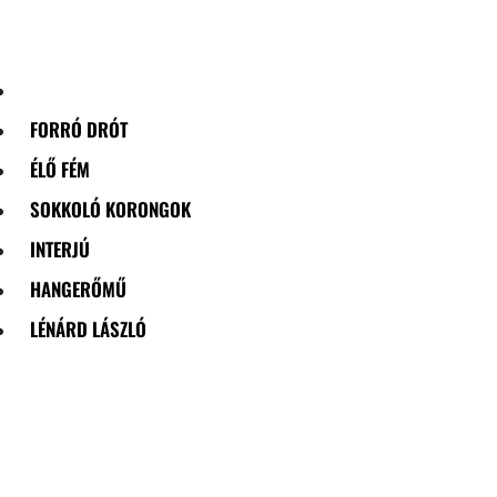
Skip
to
content
FORRÓ DRÓT
ÉLŐ FÉM
SOKKOLÓ KORONGOK
INTERJÚ
HANGERŐMŰ
LÉNÁRD LÁSZLÓ