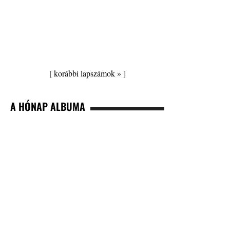
[
korábbi lapszámok »
]
A HÓNAP ALBUMA