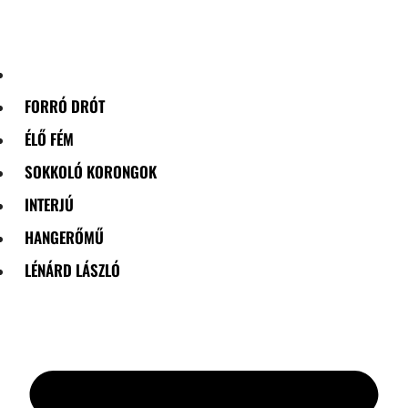
Skip
to
content
FORRÓ DRÓT
ÉLŐ FÉM
SOKKOLÓ KORONGOK
INTERJÚ
HANGERŐMŰ
LÉNÁRD LÁSZLÓ