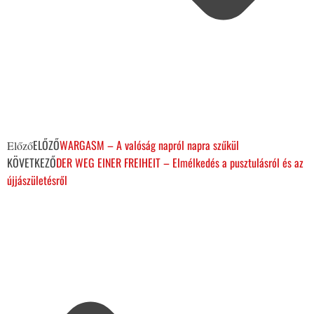
ELŐZŐ
WARGASM – A valóság napról napra szűkül
Előző
KÖVETKEZŐ
DER WEG EINER FREIHEIT – Elmélkedés a pusztulásról és az
újjászületésről