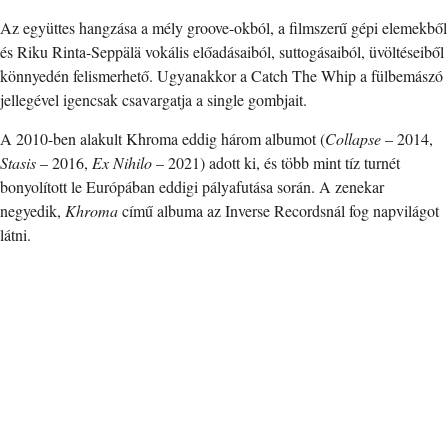
Az együttes hangzása a mély groove-okból, a filmszerű gépi elemekből
és Riku Rinta-Seppälä vokális előadásaiból, suttogásaiból, üvöltéseiből
könnyedén felismerhető. Ugyanakkor a Catch The Whip a fülbemászó
jellegével igencsak csavargatja a single gombjait.
A 2010-ben alakult Khroma eddig három albumot (
Collapse
– 2014,
Stasis
– 2016,
Ex Nihilo
– 2021) adott ki, és több mint tíz turnét
bonyolított le Európában eddigi pályafutása során. A zenekar
negyedik,
Khroma
című albuma az Inverse Recordsnál fog napvilágot
látni.