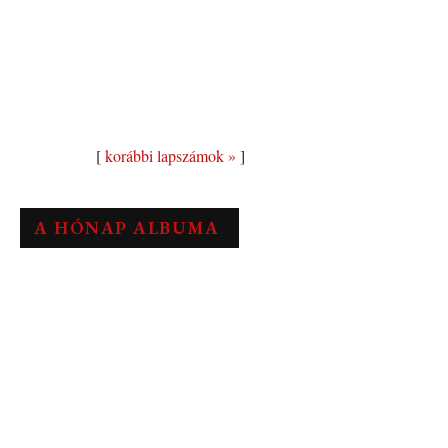
[
korábbi lapszámok »
]
A HÓNAP ALBUMA