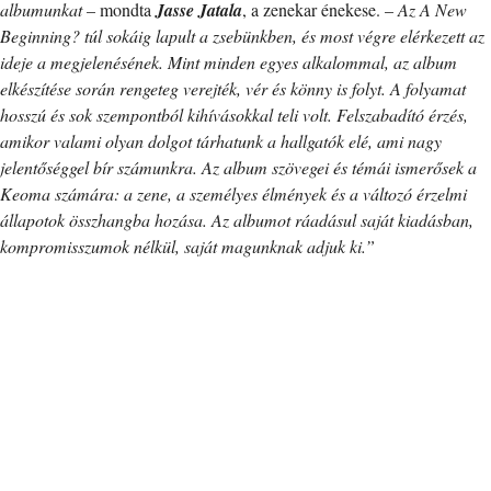
albumunkat
– mondta
Jasse Jatala
, a zenekar énekese. –
Az A New
Beginning? túl sokáig lapult a zsebünkben, és most végre elérkezett az
ideje a megjelenésének. Mint minden egyes alkalommal, az album
elkészítése során rengeteg verejték, vér és könny is folyt. A folyamat
hosszú és sok szempontból kihívásokkal teli volt. Felszabadító érzés,
amikor valami olyan dolgot tárhatunk a hallgatók elé, ami nagy
jelentőséggel bír számunkra. Az album szövegei és témái ismerősek a
Keoma számára: a zene, a személyes élmények és a változó érzelmi
állapotok összhangba hozása. Az albumot ráadásul saját kiadásban,
kompromisszumok nélkül, saját magunknak adjuk ki.”