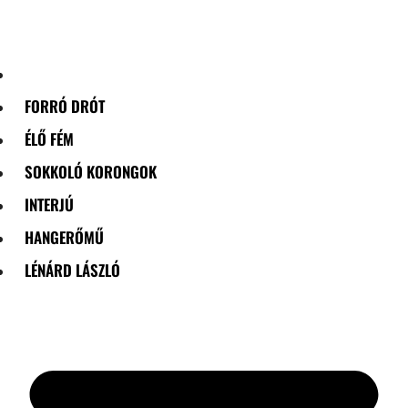
Skip
to
content
FORRÓ DRÓT
ÉLŐ FÉM
SOKKOLÓ KORONGOK
INTERJÚ
HANGERŐMŰ
LÉNÁRD LÁSZLÓ