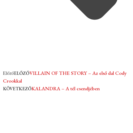
Előző
VILLAIN OF THE STORY – Az első dal Cody
ELŐZŐ
Crookkal
KALANDRA – A tél csendjében
KÖVETKEZŐ