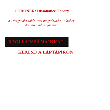
CORONER: Dissonance Theory
A Hangpróba táblázatot megtalálod az októberi
digitális különszámban!
RÉGI LAPSZÁMAINKAT
KERESD A LAPTAPÍRON! »