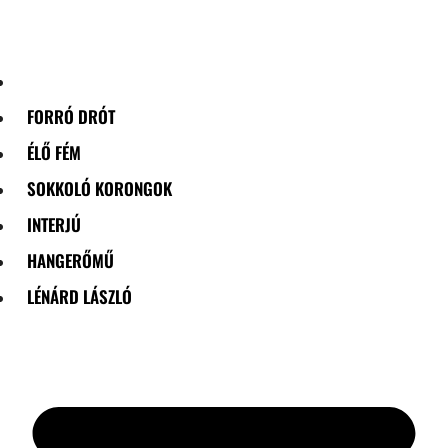
Skip
to
content
FORRÓ DRÓT
ÉLŐ FÉM
SOKKOLÓ KORONGOK
INTERJÚ
HANGERŐMŰ
LÉNÁRD LÁSZLÓ