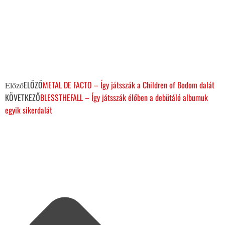
ELŐZŐ
METAL DE FACTO – Így játsszák a Children of Bodom dalát
Előző
KÖVETKEZŐ
BLESSTHEFALL – Így játsszák élőben a debütáló albumuk
egyik sikerdalát