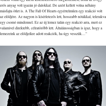
erős anyag volt igazán jó dalokkal. De azért kellett volna néhány
másfajta ötlet is. A The Fall Of Hearts egyértelműen egy reakció volt
az elődjére. Az nagyon is kísérletezős lett, hosszabb nótákkal, telerakva
egy csomó mindennel. Ez az új lemez talán egy reakció arra, mert ez
valamivel direktebb, célratörőbb lett. Általánosságban is igaz, hogy a
lemezeink az elődjeikre adott reakciók, ha úgy vesszük…”