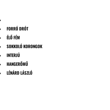
Skip
to
content
FORRÓ DRÓT
ÉLŐ FÉM
SOKKOLÓ KORONGOK
INTERJÚ
HANGERŐMŰ
LÉNÁRD LÁSZLÓ