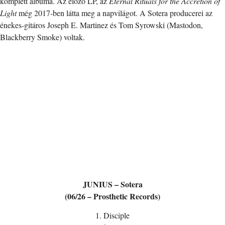
komplett albuma. Az előző LP, az
Eternal Rituals for the Accretion of
Light
még 2017-ben látta meg a napvilágot. A Sotera producerei az
énekes-gitáros Joseph E. Martinez és Tom Syrowski (Mastodon,
Blackberry Smoke) voltak.
JUNIUS – Sotera
(06/26 – Prosthetic Records)
1. Disciple