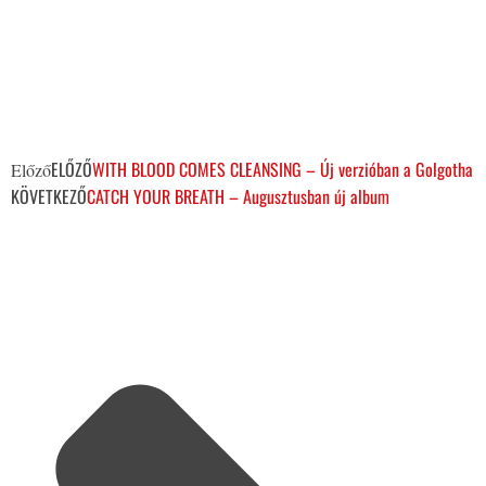
ELŐZŐ
WITH BLOOD COMES CLEANSING – Új verzióban a Golgotha
Előző
KÖVETKEZŐ
CATCH YOUR BREATH – Augusztusban új album