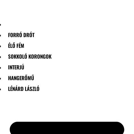
Skip
to
content
FORRÓ DRÓT
ÉLŐ FÉM
SOKKOLÓ KORONGOK
INTERJÚ
HANGERŐMŰ
LÉNÁRD LÁSZLÓ