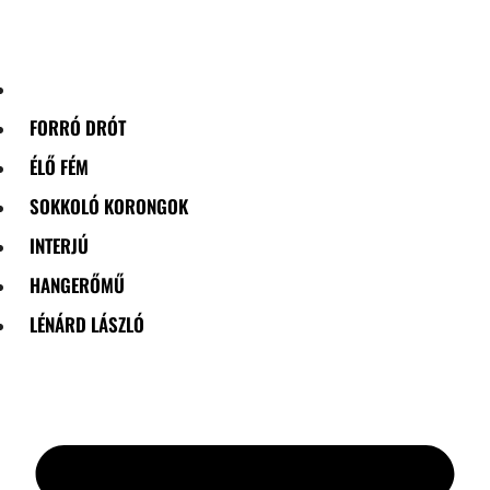
Skip
to
content
FORRÓ DRÓT
ÉLŐ FÉM
SOKKOLÓ KORONGOK
INTERJÚ
HANGERŐMŰ
LÉNÁRD LÁSZLÓ