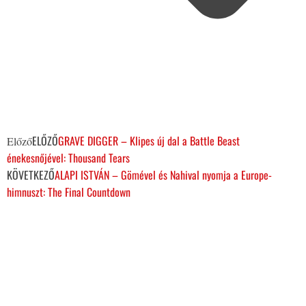
ELŐZŐ
GRAVE DIGGER – Klipes új dal a Battle Beast
Előző
énekesnőjével: Thousand Tears
KÖVETKEZŐ
ALAPI ISTVÁN – Gömével és Nahival nyomja a Europe-
himnuszt: The Final Countdown