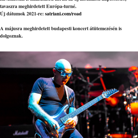
tavaszra meghirdetett Európa-turné.
Új dátumok 2021-re:
satriani.com/road
A májusra meghirdetett budapesti koncert átütemezésén is
dolgoznak.