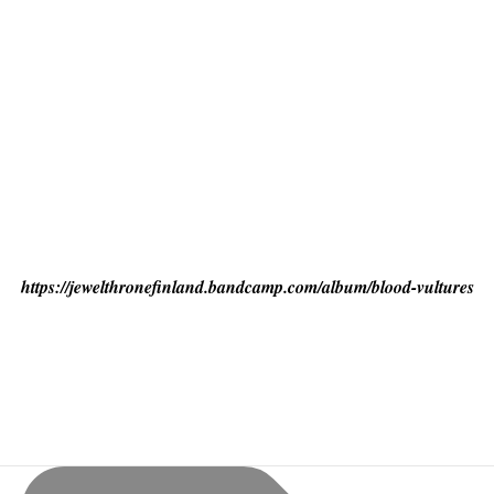
https://jewelthronefinland.bandcamp.com/album/blood-vultures