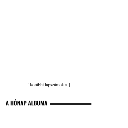
[
korábbi lapszámok »
]
A HÓNAP ALBUMA