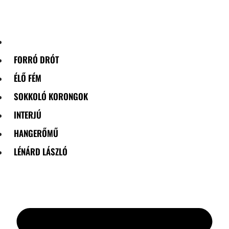
Skip
to
content
FORRÓ DRÓT
ÉLŐ FÉM
SOKKOLÓ KORONGOK
INTERJÚ
HANGERŐMŰ
LÉNÁRD LÁSZLÓ