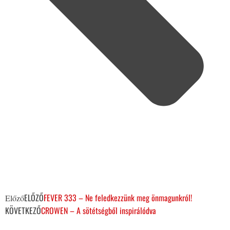
ELŐZŐ
FEVER 333 – Ne feledkezzünk meg önmagunkról!
Előző
KÖVETKEZŐ
CROWEN – A sötétségből inspirálódva