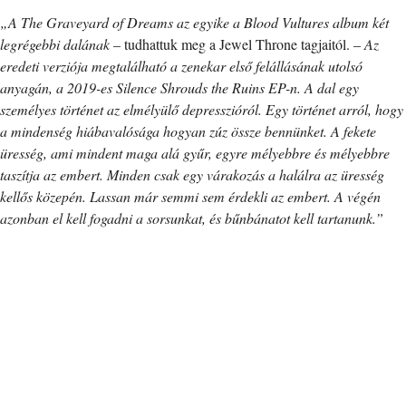
„A The Graveyard of Dreams az egyike a Blood Vultures album két
legrégebbi dalának
– tudhattuk meg a Jewel Throne tagjaitól. –
Az
eredeti verziója megtalálható a zenekar első felállásának utolsó
anyagán, a 2019-es Silence Shrouds the Ruins EP-n. A dal egy
személyes történet az elmélyülő depresszióról. Egy történet arról, hogy
a mindenség hiábavalósága hogyan zúz össze bennünket. A fekete
üresség, ami mindent maga alá gyűr, egyre mélyebbre és mélyebbre
taszítja az embert. Minden csak egy várakozás a halálra az üresség
kellős közepén. Lassan már semmi sem érdekli az embert. A végén
azonban el kell fogadni a sorsunkat, és bűnbánatot kell tartanunk.”