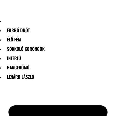
Skip
to
content
FORRÓ DRÓT
ÉLŐ FÉM
SOKKOLÓ KORONGOK
INTERJÚ
HANGERŐMŰ
LÉNÁRD LÁSZLÓ