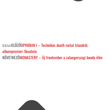
ELŐZŐ
OPHIDIAN I – Technikás death metal Izlandról,
Előző
albumpremier: Desolate
KÖVETKEZŐ
MONASTERY – Új frontember a zalaegerszegi banda élén