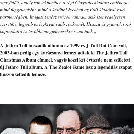
szerződött, amely sok tekintetben a régi Chrysalis kiadóra emlékeztet –
mind függetlenként, mind a későbbi években az EMI kiadóval való
partnerségben. Itt igazi zenész srácok vannak, akik szenvedélyesen
szeretik a legjobb és legkreatívabb rockzenét. Hosszú és gyümölcsöző
kapcsolatra és további megjelenésekre számítunk.
„
A Jethro Tull huszadik albuma az 1999-es J-Tull Dot Com volt,
2003-ban pedig egy karácsonyi lemezt adtak ki The Jethro Tull
Christmas Album címmel, vagyis közel két évtizede nem született
új Jethro Tull album. A The Zealot Game lesz a legendűás csapat
huszonkettedik lemeze.