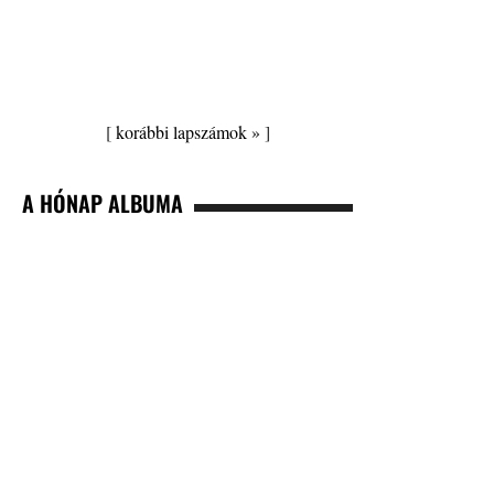
[
korábbi lapszámok »
]
A HÓNAP ALBUMA