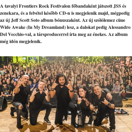
A tavalyi Frontiers Rock Festivalon főbandaként játszott JSS és
zenekara, és a felvétel később CD-n is megjelenik majd, mégpedig
az új Jeff Scott Soto album bónuszaként. Az új szólólemez címe
Wide Awake (In My Dreamland) lesz, a dalokat pedig Alessandro
Del Vecchio-val, a társproducerrel írta meg az énekes. Az album
még idén megjelenik.