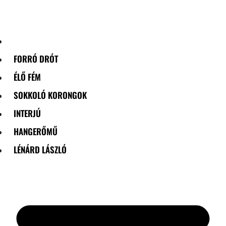
Skip
to
content
FORRÓ DRÓT
ÉLŐ FÉM
SOKKOLÓ KORONGOK
INTERJÚ
HANGERŐMŰ
LÉNÁRD LÁSZLÓ