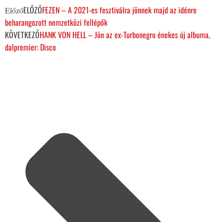
ELŐZŐ
FEZEN – A 2021-es fesztiválra jönnek majd az idénre
Előző
beharangozott nemzetközi fellépők
KÖVETKEZŐ
HANK VON HELL – Jön az ex-Turbonegro énekes új albuma,
dalpremier: Disco