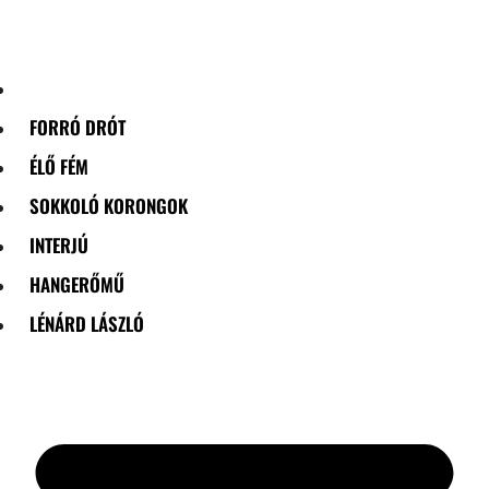
Skip
to
content
FORRÓ DRÓT
ÉLŐ FÉM
SOKKOLÓ KORONGOK
INTERJÚ
HANGERŐMŰ
LÉNÁRD LÁSZLÓ