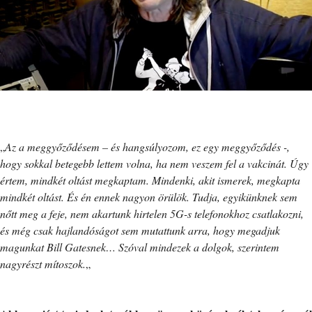
„
Az a meggyőződésem – és hangsúlyozom, ez egy meggyőződés -,
hogy sokkal betegebb lettem volna, ha nem veszem fel a vakcinát. Úgy
értem, mindkét oltást megkaptam. Mindenki, akit ismerek, megkapta
mindkét oltást. És én ennek nagyon örülök. Tudja, egyikünknek sem
nőtt meg a feje, nem akartunk hirtelen 5G-s telefonokhoz csatlakozni,
és még csak hajlandóságot sem mutattunk arra, hogy megadjuk
magunkat Bill Gatesnek… Szóval mindezek a dolgok, szerintem
nagyrészt mítoszok.
„