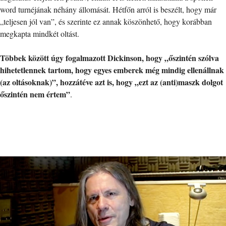
word turnéjának néhány állomását. Hétfőn arról is beszélt, hogy már
„teljesen jól van”, és szerinte ez annak köszönhető, hogy korábban
megkapta mindkét oltást.
Többek között úgy fogalmazott Dickinson, hogy „őszintén szólva
hihetetlennek tartom, hogy egyes emberek még mindig ellenállnak
(az oltásoknak)”, hozzátéve azt is, hogy „ezt az (anti)maszk dolgot
őszintén nem értem”
.