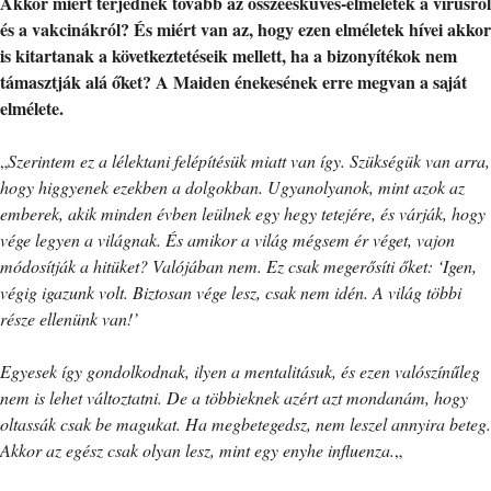
Akkor miért terjednek tovább az összeesküvés-elméletek a vírusról
és a vakcinákról? És miért van az, hogy ezen elméletek hívei akkor
is kitartanak a következtetéseik mellett, ha a bizonyítékok nem
támasztják alá őket? A Maiden énekesének erre megvan a saját
elmélete.
„
Szerintem ez a lélektani felépítésük miatt van így. Szükségük van arra,
hogy higgyenek ezekben a dolgokban. Ugyanolyanok, mint azok az
emberek, akik minden évben leülnek egy hegy tetejére, és várják, hogy
vége legyen a világnak. És amikor a világ mégsem ér véget, vajon
módosítják a hitüket? Valójában nem. Ez csak megerősíti őket: ‘Igen,
végig igazunk volt. Biztosan vége lesz, csak nem idén. A világ többi
része ellenünk van!’
Egyesek így gondolkodnak, ilyen a mentalitásuk, és ezen valószínűleg
nem is lehet változtatni. De a többieknek azért azt mondanám, hogy
oltassák csak be magukat. Ha megbetegedsz, nem leszel annyira beteg.
Akkor az egész csak olyan lesz, mint egy enyhe influenza.
„