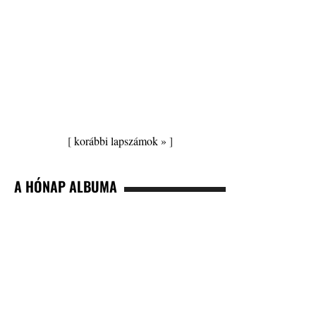
[
korábbi lapszámok »
]
A HÓNAP ALBUMA