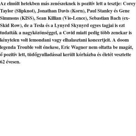
Az elmúlt hetekben más zenészeknek is pozitív lett a tesztje: Corey
Taylor (Slipknot), Jonathan Davis (Korn), Paul Stanley és Gene
Simmons (KISS), Sean Killian (Vio-Lence), Sebastian Bach (ex-
Skid Row), de a Tesla és a Lynyrd Skynyrd egyes tagjai is ezt
tudatták a nagyközönséggel, a Covid miatt pedig több zenekar is
kénytelen volt lemondani vagy elhalasztani koncertjeit. A doom
legenda Trouble volt énekese, Eric Wagner nem oltatta be magát,
ő pozitív lett, tüdőgyulladással került kórházba és életét vesztette
62 évesen.