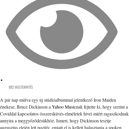
882 MEGTEKINTÉS
A pár nap múlva egy új stúdióalbummal jelentkező Iron Maiden
énekese, Bruce Dickinson a
Yahoo Music
nak fejtette ki, hogy szerint a
Coviddal kapcsolatos összeesküvés-elméletek hívei miért ragaszkodnak
annyira a meggyőződésükhöz. Ismert, hogy Dickinson tesztje
augusztus elején lett pozitív, emiatt el is kellett halasztania a spoken