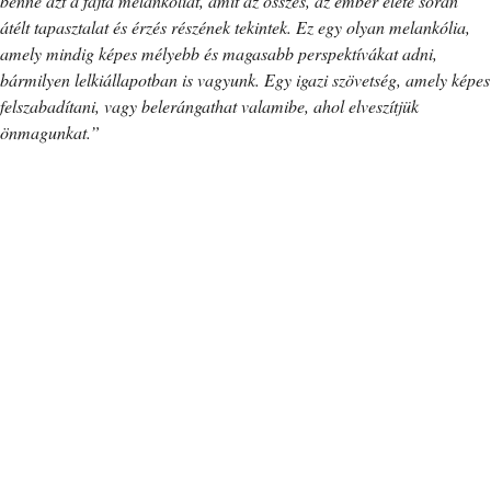
benne azt a fajta melankóliát, amit az összes, az ember élete során
átélt tapasztalat és érzés részének tekintek. Ez egy olyan melankólia,
amely mindig képes mélyebb és magasabb perspektívákat adni,
bármilyen lelkiállapotban is vagyunk. Egy igazi szövetség, amely képes
felszabadítani, vagy belerángathat valamibe, ahol elveszítjük
önmagunkat.”