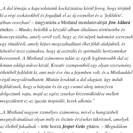
„A dal témája a kapcsolataink kockáztatása körül forog, hogy törjünk
ki a régi szokásokból és fogadjuk el az új eszméket és a ’fejlődést’,
jóban-rosszban!
– magyarázta a Mistland mondanivalóját
Jón Aldará
énekes. –
Mindez beleillik a készülő album általános történetébe és
koncepciójába, amely arról szól, hogy az ősi népek tudomást szereznek
egy rituáléról, amely képes megszabadítani őket földi alakjuktól, és
lehetővé teszi számukra, hogy új asztrális és spirituális horizontokat
keressenek. A Mistland számomra talán az egyik legfontosabb dal az
Iotunn eddigi művei közül. Kreatív szempontból egy olyan szerzemény
ötletéből fejlődött ki, ami már éve óta a fejemben volt, és a Mistlanddel
végül megvalósulhatott. Miután leraktuk a dal alapjait, úgy indult
fejlődésnek, hogy a bátyám és én egy csomó ideig intenzíven
dolgoztunk rajta, majd az egész zenekar közreműködése mellett
megszületett ez az igazán inspiráló, kerek alkotás.”
„A Mistland nagyon személyes számomra, mivel a hangzásbeli
megnyilvánulásai olyan mély és őszinte érzéseket tükröznek, amelyek
az életből fakadnak
– tette hozzá
Jesper Gräs
gitáros. –
Megtalálom