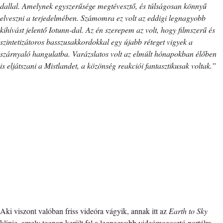
dallal. Amelynek egyszerűsége megtévesztő, és túlságosan könnyű
elveszni a terjedelmében. Számomra ez volt az eddigi legnagyobb
kihívást jelentő Iotunn-dal. Az én szerepem az volt, hogy filmszerű és
szintetizátoros basszusakkordokkal egy újabb réteget vigyek a
szárnyaló hangulatba. Varázslatos volt az elmúlt hónapokban élőben
is eljátszani a Mistlandet, a közönség reakciói fantasztikusak voltak.”
Aki viszont valóban friss videóra vágyik, annak itt az
Earth to Sky
klipje, amely tegnap került fel a legnagyobb videómegosztó portálra.