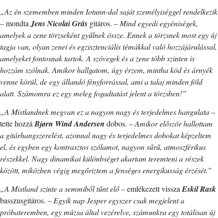
„Az én szememben minden Iotunn-dal saját személyiséggel rendelkezik
– mondta
Jens Nicolai Gräs
gitáros. –
Mind egyedi egyéniségek,
amelyek a zene törzseként gyűlnek össze. Ennek a törzsnek most egy új
tagja van, olyan zenei és egzisztenciális témákkal való hozzájárulással,
amelyeket fontosnak tartok. A szövegek és a zene több szinten is
hozzám szólnak. Amikor hallgatom, úgy érzem, mintha köd és árnyék
venne körül, de egy állandó fényforrással, ami a talaj minden föld
alatt. Számomra ez egy meleg fogadtatást jelent a törzsben!”
„A Mistlandnek megvan ez a nagyon nagy és terjedelmes hangulata
–
tette hozzá
Bjørn Wind Andersen
dobos. –
Amikor először hallottam
a gitárhangszerelést, azonnal nagy és terjedelmes dobokat képzeltem
el, és egyben egy kontrasztos szólamot, nagyon sűrű, atmoszférikus
részekkel. Nagy dinamikai különbséget akartam teremteni a részek
között, miközben végig megőriztem a fenséges energikusság érzését.”
„A Mistland szinte a semmiből tűnt elő
– emlékezett vissza
Eskil Rask
basszusgitáros. –
Egyik nap Jesper egyszer csak megjelent a
próbateremben, egy múzsa által vezérelve, számunkra egy totálisan új