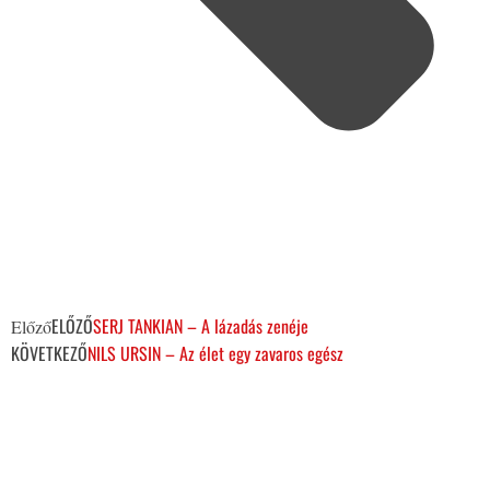
ELŐZŐ
SERJ TANKIAN – A lázadás zenéje
Előző
KÖVETKEZŐ
NILS URSIN – Az élet egy zavaros egész