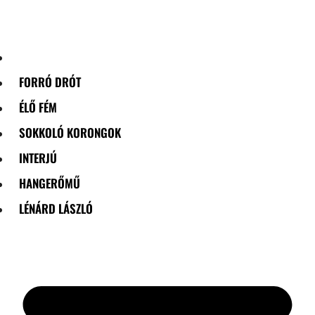
Skip
to
content
FORRÓ DRÓT
ÉLŐ FÉM
SOKKOLÓ KORONGOK
INTERJÚ
HANGERŐMŰ
LÉNÁRD LÁSZLÓ