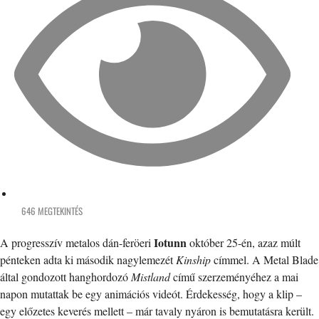
646 MEGTEKINTÉS
Iotunn
A progresszív metalos dán-feröeri
október 25-én, azaz múlt
pénteken adta ki második nagylemezét
Kinship
címmel. A Metal Blade
által gondozott hanghordozó
Mistland
című szerzeményéhez a mai
napon mutattak be egy animációs videót. Érdekesség, hogy a klip –
egy előzetes keverés mellett – már tavaly nyáron is bemutatásra került.