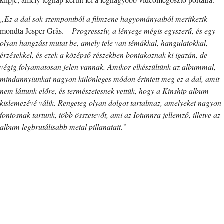
„Ez a dal sok szempontból a filmzene hagyományaiból merítkezik
–
mondta Jesper Gräs. –
Progresszív, a lényege mégis egyszerű, és egy
olyan hangzást mutat be, amely tele van témákkal, hangulatokkal,
érzésekkel, és ezek a középső részekben bontakoznak ki igazán, de
végig folyamatosan jelen vannak. Amikor elkészültünk az albummal,
mindannyiunkat nagyon különleges módon érintett meg ez a dal, amit
nem láttunk előre, és természetesnek vettük, hogy a Kinship album
kislemezévé válik. Rengeteg olyan dolgot tartalmaz, amelyeket nagyon
fontosnak tartunk, több összetevőt, ami az Iotunnra jellemző, illetve az
album legbrutálisabb metal pillanatait.”