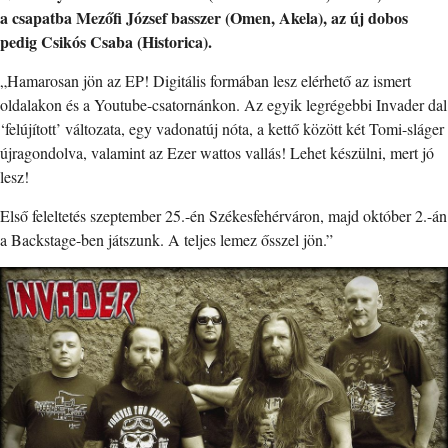
a csapatba Mezőfi József basszer (Omen, Akela), az új dobos
pedig Csikós Csaba (Historica).
„Hamarosan jön az EP! Digitális formában lesz elérhető az ismert
oldalakon és a Youtube-csatornánkon. Az egyik legrégebbi Invader dal
‘felújított’ változata, egy vadonatúj nóta, a kettő között két Tomi-sláger
újragondolva, valamint az Ezer wattos vallás! Lehet készülni, mert jó
lesz!
Első feleltetés szeptember 25.-én Székesfehérváron, majd október 2.-án
a Backstage-ben játszunk. A teljes lemez ősszel jön.”