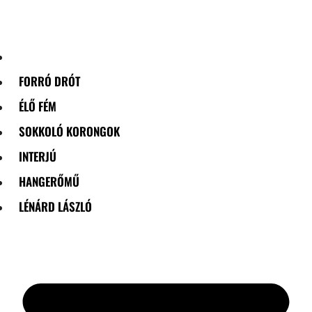
Skip
to
content
FORRÓ DRÓT
ÉLŐ FÉM
SOKKOLÓ KORONGOK
INTERJÚ
HANGERŐMŰ
LÉNÁRD LÁSZLÓ