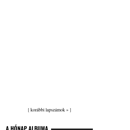
[
korábbi lapszámok »
]
A HÓNAP ALBUMA