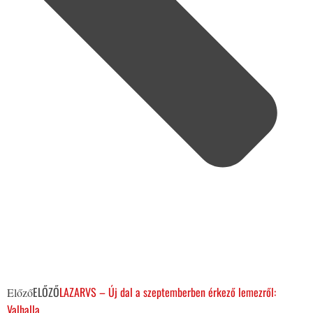
ELŐZŐ
LAZARVS – Új dal a szeptemberben érkező lemezről:
Előző
Valhalla