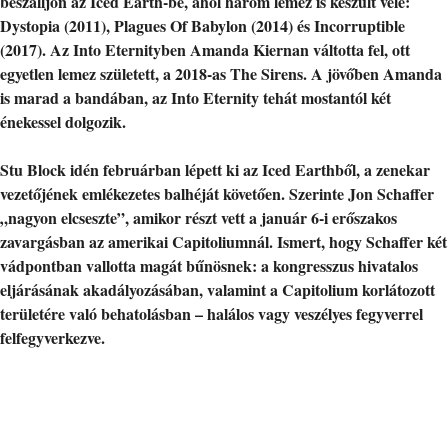
beszálljon az Iced Earth-be, ahol három lemez is készült vele:
Dystopia (2011), Plagues Of Babylon (2014) és Incorruptible
(2017). Az Into Eternityben Amanda Kiernan váltotta fel, ott
egyetlen lemez született, a 2018-as The Sirens. A jövőben Amanda
is marad a bandában, az Into Eternity tehát mostantól két
énekessel dolgozik.
Stu Block idén februárban lépett ki az Iced Earthből, a zenekar
vezetőjének emlékezetes balhéját követően. Szerinte Jon Schaffer
„nagyon elcseszte”, amikor részt vett a január 6-i erőszakos
zavargásban az amerikai Capitoliumnál. Ismert, hogy Schaffer két
vádpontban vallotta magát bűnösnek: a kongresszus hivatalos
eljárásának akadályozásában, valamint a Capitolium korlátozott
területére való behatolásban – halálos vagy veszélyes fegyverrel
felfegyverkezve.