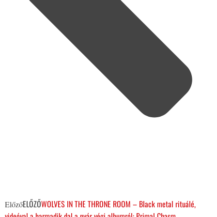
ELŐZŐ
WOLVES IN THE THRONE ROOM – Black metal rituálé,
Előző
videóval a harmadik dal a nyár végi albumról: Primal Chasm