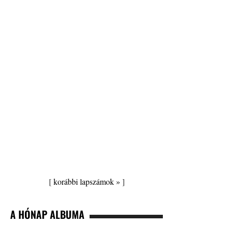
[
korábbi lapszámok »
]
A HÓNAP ALBUMA