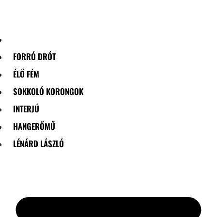
Skip
to
content
FORRÓ DRÓT
ÉLŐ FÉM
SOKKOLÓ KORONGOK
INTERJÚ
HANGERŐMŰ
LÉNÁRD LÁSZLÓ