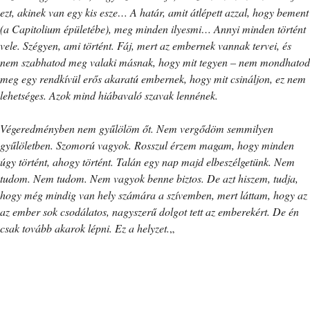
ezt, akinek van egy kis esze… A határ, amit átlépett azzal, hogy bement
(a Capitolium épületébe), meg minden ilyesmi… Annyi minden történt
vele. Szégyen, ami történt. Fáj, mert az embernek vannak tervei, és
nem szabhatod meg valaki másnak, hogy mit tegyen – nem mondhatod
meg egy rendkívül erős akaratú embernek, hogy mit csináljon, ez nem
lehetséges. Azok mind hiábavaló szavak lennének.
Végeredményben nem gyűlölöm őt. Nem vergődöm semmilyen
gyűlöletben. Szomorú vagyok. Rosszul érzem magam, hogy minden
úgy történt, ahogy történt. Talán egy nap majd elbeszélgetünk. Nem
tudom. Nem tudom. Nem vagyok benne biztos. De azt hiszem, tudja,
hogy még mindig van hely számára a szívemben, mert láttam, hogy az
az ember sok csodálatos, nagyszerű dolgot tett az emberekért. De én
csak tovább akarok lépni. Ez a helyzet.
„