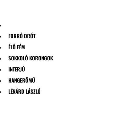
Skip
to
content
FORRÓ DRÓT
ÉLŐ FÉM
SOKKOLÓ KORONGOK
INTERJÚ
HANGERŐMŰ
LÉNÁRD LÁSZLÓ