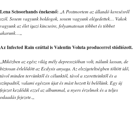
Lena Scissorhands énekesnő:
„
A Postmortem az állandó keresésről
szól. Sosem vagyunk boldogok, sosem vagyunk elégedettek… Vakok
vagyunk az élet igazi kincseire, folyamatosan többet és többet
akarunk…
„
Az Infected Rain ezúttal is Valentin Voluta producerrel stúdiózott.
„
Miközben az egész világ mély depresszióban volt, nálunk lassan, de
biztosan érlelődött az Ecdysis anyaga. Az elszigeteltségben töltött idő,
távol minden tervünktől és célunktól, távol a szeretteinktől és a
színpadtól, valami egészen újat és mást hozott ki belőlünk. Egy új
fejezet kezdődik ezzel az albummal, a nyers érzelmek és a teljes
odaadás fejezete.
„