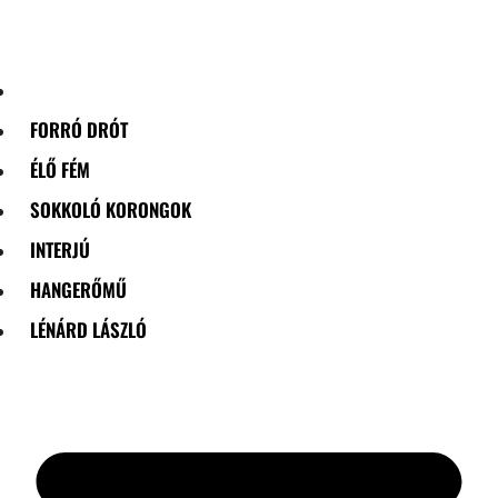
Skip
to
content
FORRÓ DRÓT
ÉLŐ FÉM
SOKKOLÓ KORONGOK
INTERJÚ
HANGERŐMŰ
LÉNÁRD LÁSZLÓ