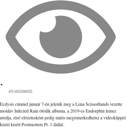
479 MEGTEKINTÉS
Ecdysis címmel január 7-én jelenik meg a Lena Scissorhands vezette
moldáv Infected Rain ötödik albuma, a 2019-es Endorphin lemez
utódja, első előzetesként pedig máris megismerkedhetsz a videoklippel
kísért kísért Postmortem Pt. 1 dallal.