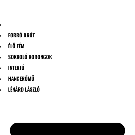
Skip
to
content
FORRÓ DRÓT
ÉLŐ FÉM
SOKKOLÓ KORONGOK
INTERJÚ
HANGERŐMŰ
LÉNÁRD LÁSZLÓ