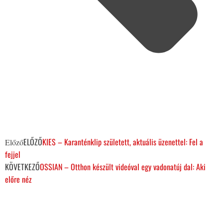
ELŐZŐ
KIES – Karanténklip született, aktuális üzenettel: Fel a
Előző
fejjel
KÖVETKEZŐ
OSSIAN – Otthon készült videóval egy vadonatúj dal: Aki
előre néz