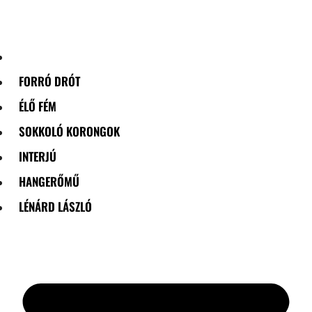
Skip
to
content
FORRÓ DRÓT
ÉLŐ FÉM
SOKKOLÓ KORONGOK
INTERJÚ
HANGERŐMŰ
LÉNÁRD LÁSZLÓ