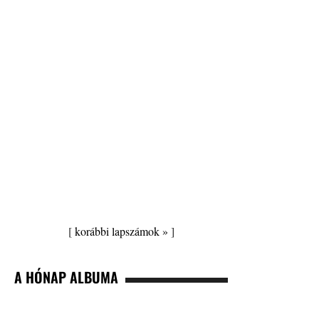
[
korábbi lapszámok »
]
A HÓNAP ALBUMA