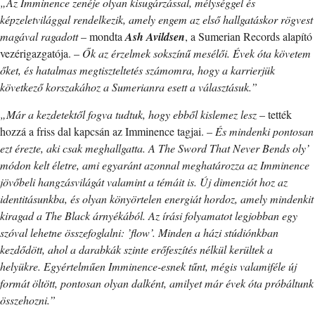
„Az Imminence zenéje olyan kisugárzással, mélységgel és
képzeletvilággal rendelkezik, amely engem az első hallgatáskor rögvest
magával ragadott
– mondta
Ash Avildsen
, a Sumerian Records alapító
vezérigazgatója. –
Ők az érzelmek sokszínű mesélői. Évek óta követem
őket, és hatalmas megtiszteltetés számomra, hogy a karrierjük
következő korszakához a Sumerianra esett a választásuk.”
„Már a kezdetektől fogva tudtuk, hogy ebből kislemez lesz
– tették
hozzá a friss dal kapcsán az Imminence tagjai. –
És mindenki pontosan
ezt érezte, aki csak meghallgatta. A The Sword That Never Bends oly’
módon kelt életre, ami egyaránt azonnal meghatározza az Imminence
jövőbeli hangzásvilágát valamint a témáit is. Új dimenziót hoz az
identitásunkba, és olyan könyörtelen energiát hordoz, amely mindenkit
kiragad a The Black árnyékából. Az írási folyamatot legjobban egy
szóval lehetne összefoglalni: ’flow’. Minden a házi stúdiónkban
kezdődött, ahol a darabkák szinte erőfeszítés nélkül kerültek a
helyükre. Egyértelműen Imminence-esnek tűnt, mégis valamiféle új
formát öltött, pontosan olyan dalként, amilyet már évek óta próbáltunk
összehozni.”