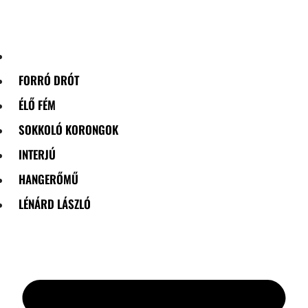
Skip
to
content
FORRÓ DRÓT
ÉLŐ FÉM
SOKKOLÓ KORONGOK
INTERJÚ
HANGERŐMŰ
LÉNÁRD LÁSZLÓ