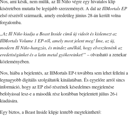
Nos, ami késik, nem múlik, az Ill Niño végre egy hivatalos klip
kíséretében mutatta be legújabb szerzeményét. A dal az
IllMortals EP
első részéről származik, amely eredetileg június 28-án került volna
forgalomba.
„Az Ill Niño kiadja a Beast Inside című új videót és kislemezt az
IllMortals Volume 1 EP-ről, amely most jelent meg! Íme, az új,
modern Ill Niño-hangzás, és mindez anélkül, hogy elveszítenénk az
eredetiségünket és a latin metal gyökereinket!”
– olvasható a zenekar
közleményében.
Nos, hiába a bejelentés, az IllMortals EP-t továbbra sem lehet fellelni a
legnagyobb digitális szolgáltatók kínálatában. És egyelőre arról sincs
információ, hogy az EP első részének késedelmes megjelenése
befolyással lesz-e a második rész korábban bejelentett július 26-i
kiadására.
Egy biztos, a Beast Inside klipje lentebb megtekinthető: