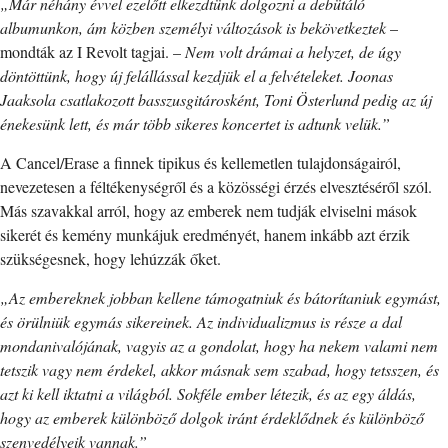
„Már néhány évvel ezelőtt elkezdtünk dolgozni a debütáló
albumunkon, ám közben személyi változások is bekövetkeztek
–
mondták az I Revolt tagjai. –
Nem volt drámai a helyzet, de úgy
döntöttünk, hogy új felállással kezdjük el a felvételeket. Joonas
Jaaksola csatlakozott basszusgitárosként, Toni Österlund pedig az új
énekesünk lett, és már több sikeres koncertet is adtunk velük.”
A Cancel/Erase a finnek tipikus és kellemetlen tulajdonságairól,
nevezetesen a féltékenységről és a közösségi érzés elvesztéséről szól.
Más szavakkal arról, hogy az emberek nem tudják elviselni mások
sikerét és kemény munkájuk eredményét, hanem inkább azt érzik
szükségesnek, hogy lehúzzák őket.
„Az embereknek jobban kellene támogatniuk és bátorítaniuk egymást,
és örülniük egymás sikereinek. Az individualizmus is része a dal
mondanivalójának, vagyis az a gondolat, hogy ha nekem valami nem
tetszik vagy nem érdekel, akkor másnak sem szabad, hogy tetsszen, és
azt ki kell iktatni a világból. Sokféle ember létezik, és az egy áldás,
hogy az emberek különböző dolgok iránt érdeklődnek és különböző
szenvedélyeik vannak.”