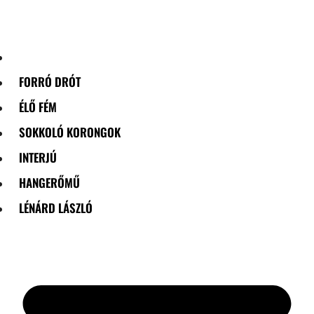
Skip
to
content
FORRÓ DRÓT
ÉLŐ FÉM
SOKKOLÓ KORONGOK
INTERJÚ
HANGERŐMŰ
LÉNÁRD LÁSZLÓ