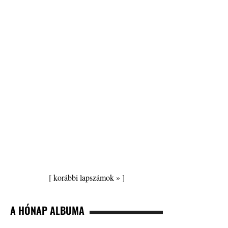
[
korábbi lapszámok »
]
A HÓNAP ALBUMA