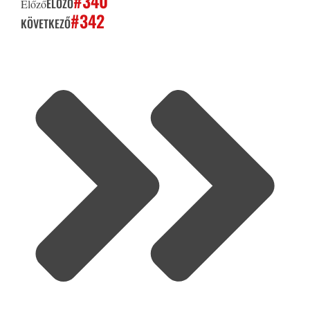
#340
ELŐZŐ
Előző
#342
KÖVETKEZŐ