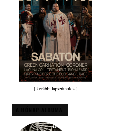
[
korábbi lapszámok »
]
A HÓNAP ALBUMA