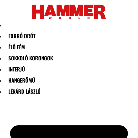
Skip
to
content
FORRÓ DRÓT
ÉLŐ FÉM
SOKKOLÓ KORONGOK
INTERJÚ
HANGERŐMŰ
LÉNÁRD LÁSZLÓ