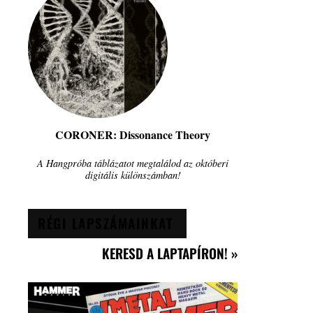
CORONER: Dissonance Theory
A Hangpróba táblázatot megtalálod az októberi
digitális különszámban!
RÉGI LAPSZÁMAINKAT
KERESD A LAPTAPÍRON! »