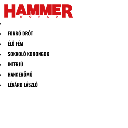
Skip
to
content
FORRÓ DRÓT
ÉLŐ FÉM
SOKKOLÓ KORONGOK
INTERJÚ
HANGERŐMŰ
LÉNÁRD LÁSZLÓ