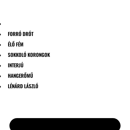
Skip
to
content
FORRÓ DRÓT
ÉLŐ FÉM
SOKKOLÓ KORONGOK
INTERJÚ
HANGERŐMŰ
LÉNÁRD LÁSZLÓ