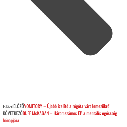
ELŐZŐ
VOMITORY – Újabb ízelítő a régóta várt lemezükről
Előző
KÖVETKEZŐ
DUFF McKAGAN – Háromszámos EP a mentális egészség
hónapjára