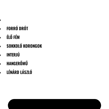
Skip
to
content
FORRÓ DRÓT
ÉLŐ FÉM
SOKKOLÓ KORONGOK
INTERJÚ
HANGERŐMŰ
LÉNÁRD LÁSZLÓ