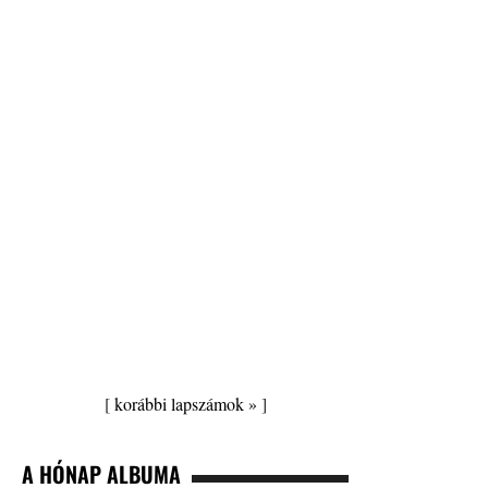
[
korábbi lapszámok »
]
A HÓNAP ALBUMA