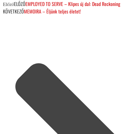
ELŐZŐ
EMPLOYED TO SERVE – Klipes új dal: Dead Reckoning
Előző
KÖVETKEZŐ
MEMOIRA – Éljünk teljes életet!