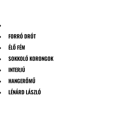
Skip
to
content
FORRÓ DRÓT
ÉLŐ FÉM
SOKKOLÓ KORONGOK
INTERJÚ
HANGERŐMŰ
LÉNÁRD LÁSZLÓ