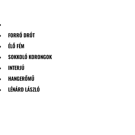
Skip
to
content
FORRÓ DRÓT
ÉLŐ FÉM
SOKKOLÓ KORONGOK
INTERJÚ
HANGERŐMŰ
LÉNÁRD LÁSZLÓ