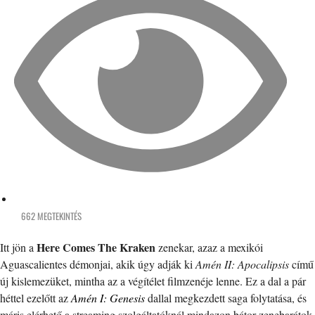
662 MEGTEKINTÉS
Here Comes The Kraken
Itt jön a
zenekar, azaz a mexikói
Aguascalientes démonjai, akik úgy adják ki
Amén II: Apocalipsis
című
új kislemezüket, mintha az a végítélet filmzenéje lenne. Ez a dal a pár
héttel ezelőtt az
Amén I: Genesis
dallal megkezdett saga folytatása, és
máris elérhető a streaming szolgáltatóknál mindazon bátor zenebarátok