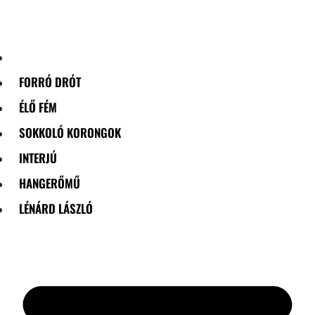
Skip
to
content
FORRÓ DRÓT
ÉLŐ FÉM
SOKKOLÓ KORONGOK
INTERJÚ
HANGERŐMŰ
LÉNÁRD LÁSZLÓ