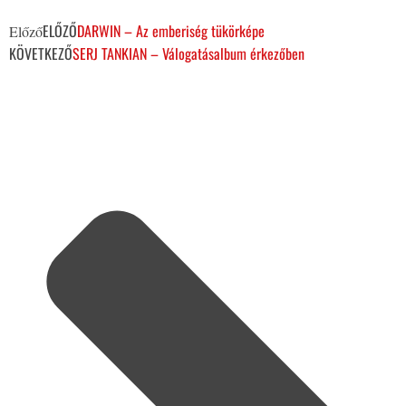
ELŐZŐ
DARWIN – Az emberiség tükörképe
Előző
KÖVETKEZŐ
SERJ TANKIAN – Válogatásalbum érkezőben