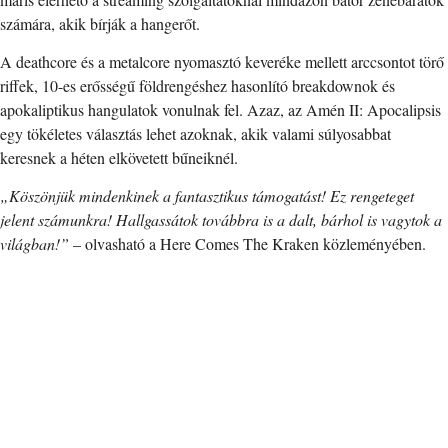
számára, akik bírják a hangerőt.
A deathcore és a metalcore nyomasztó keveréke mellett arccsontot törő
riffek, 10-es erősségű földrengéshez hasonlító breakdownok és
apokaliptikus hangulatok vonulnak fel. Azaz, az Amén II: Apocalipsis
egy tökéletes választás lehet azoknak, akik valami súlyosabbat
keresnek a héten elkövetett bűneiknél.
„Köszönjük mindenkinek a fantasztikus támogatást! Ez rengeteget
jelent számunkra! Hallgassátok továbbra is a dalt, bárhol is vagytok a
világban!”
– olvasható a Here Comes The Kraken közleményében.