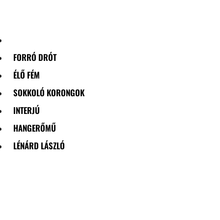
Skip
to
content
FORRÓ DRÓT
ÉLŐ FÉM
SOKKOLÓ KORONGOK
INTERJÚ
HANGERŐMŰ
LÉNÁRD LÁSZLÓ