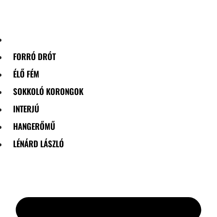
Skip
to
content
FORRÓ DRÓT
ÉLŐ FÉM
SOKKOLÓ KORONGOK
INTERJÚ
HANGERŐMŰ
LÉNÁRD LÁSZLÓ