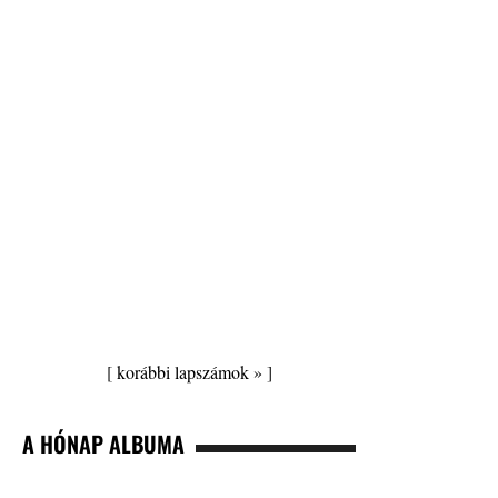
[
korábbi lapszámok »
]
A HÓNAP ALBUMA