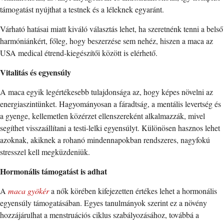
támogatást nyújthat a testnek és a léleknek egyaránt.
Várható hatásai miatt kiváló választás lehet, ha szeretnénk tenni a belső
harmóniánkért, főleg, hogy beszerzése sem nehéz, hiszen a maca az
USA medical étrend-kiegészítői között is elérhető.
Vitalitás és egyensúly
A maca egyik legértékesebb tulajdonsága az, hogy képes növelni az
energiaszintünket. Hagyományosan a fáradtság, a mentális levertség és
a gyenge, kellemetlen közérzet ellenszereként alkalmazzák, mivel
segíthet visszaállítani a testi-lelki egyensúlyt. Különösen hasznos lehet
azoknak, akiknek a rohanó mindennapokban rendszeres, nagyfokú
stresszel kell megküzdeniük.
Hormonális támogatást is adhat
A
maca gyökér
a nők körében kifejezetten értékes lehet a hormonális
egyensúly támogatásában. Egyes tanulmányok szerint ez a növény
hozzájárulhat a menstruációs ciklus szabályozásához, továbbá a