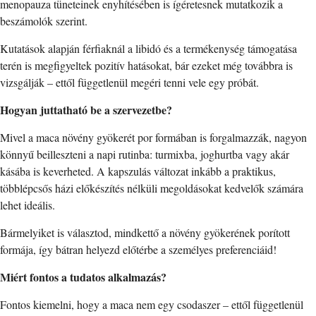
menopauza tüneteinek enyhítésében is ígéretesnek mutatkozik a
beszámolók szerint.
Kutatások alapján férfiaknál a libidó és a termékenység támogatása
terén is megfigyeltek pozitív hatásokat, bár ezeket még továbbra is
vizsgálják – ettől függetlenül megéri tenni vele egy próbát.
Hogyan juttatható be a szervezetbe?
Mivel a maca növény gyökerét por formában is forgalmazzák, nagyon
könnyű beilleszteni a napi rutinba: turmixba, joghurtba vagy akár
kásába is keverheted. A kapszulás változat inkább a praktikus,
többlépcsős házi előkészítés nélküli megoldásokat kedvelők számára
lehet ideális.
Bármelyiket is választod, mindkettő a növény gyökerének porított
formája, így bátran helyezd előtérbe a személyes preferenciáid!
Miért fontos a tudatos alkalmazás?
Fontos kiemelni, hogy a maca nem egy csodaszer – ettől függetlenül