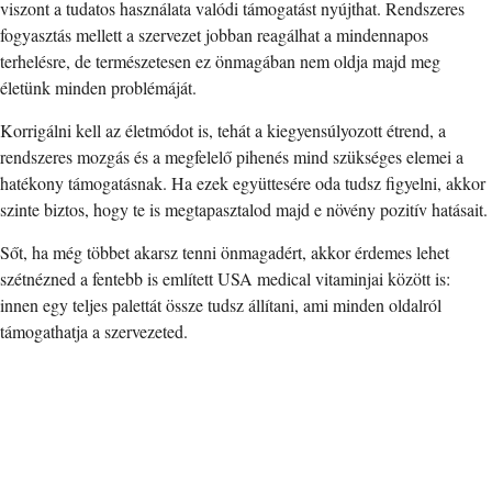
viszont a tudatos használata valódi támogatást nyújthat. Rendszeres
fogyasztás mellett a szervezet jobban reagálhat a mindennapos
terhelésre, de természetesen ez önmagában nem oldja majd meg
életünk minden problémáját.
Korrigálni kell az életmódot is, tehát a kiegyensúlyozott étrend, a
rendszeres mozgás és a megfelelő pihenés mind szükséges elemei a
hatékony támogatásnak. Ha ezek együttesére oda tudsz figyelni, akkor
szinte biztos, hogy te is megtapasztalod majd e növény pozitív hatásait.
Sőt, ha még többet akarsz tenni önmagadért, akkor érdemes lehet
szétnézned a fentebb is említett USA medical vitaminjai között is:
innen egy teljes palettát össze tudsz állítani, ami minden oldalról
támogathatja a szervezeted.