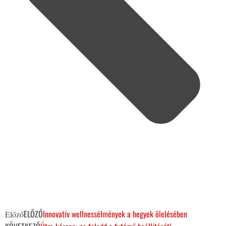
ELŐZŐ
Innovatív wellnessélmények a hegyek ölelésében
Előző