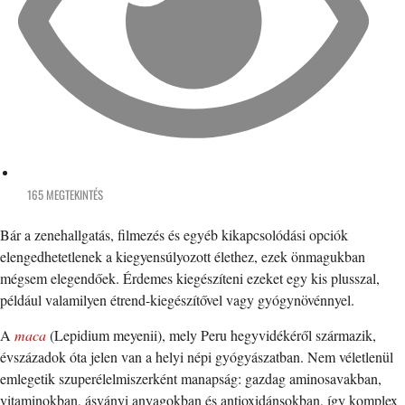
165 MEGTEKINTÉS
Bár a zenehallgatás, filmezés és egyéb kikapcsolódási opciók
elengedhetetlenek a kiegyensúlyozott élethez, ezek önmagukban
mégsem elegendőek. Érdemes kiegészíteni ezeket egy kis plusszal,
például valamilyen étrend-kiegészítővel vagy gyógynövénnyel.
A
maca
(Lepidium meyenii), mely Peru hegyvidékéről származik,
évszázadok óta jelen van a helyi népi gyógyászatban. Nem véletlenül
emlegetik szuperélelmiszerként manapság: gazdag aminosavakban,
vitaminokban, ásványi anyagokban és antioxidánsokban, így komplex