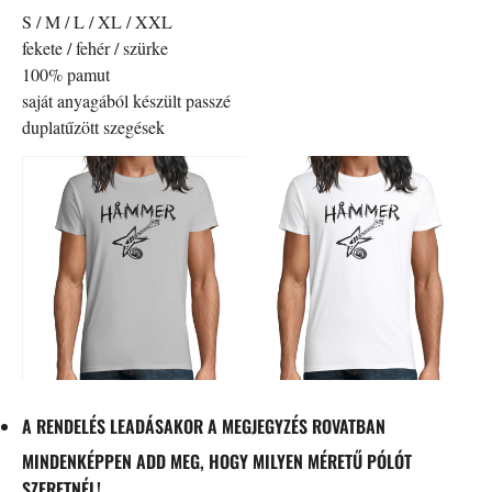
S / M / L / XL / XXL
fekete / fehér / szürke
100% pamut
saját anyagából készült passzé
duplatűzött szegések
A RENDELÉS LEADÁSAKOR A MEGJEGYZÉS ROVATBAN
MINDENKÉPPEN ADD MEG, HOGY MILYEN MÉRETŰ PÓLÓT
SZERETNÉL!