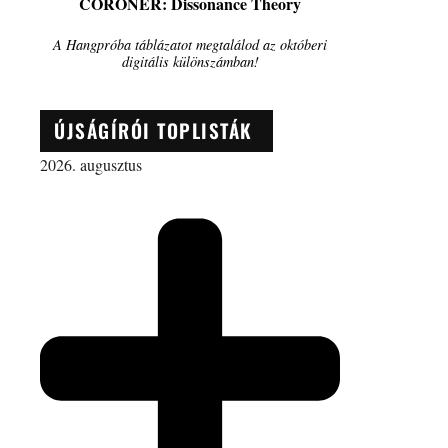
CORONER: Dissonance Theory
A Hangpróba táblázatot megtalálod az októberi
digitális különszámban!
ÚJSÁGÍRÓI TOPLISTÁK
2026. augusztus