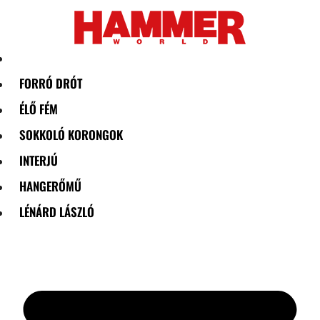
Skip
to
content
FORRÓ DRÓT
ÉLŐ FÉM
SOKKOLÓ KORONGOK
INTERJÚ
HANGERŐMŰ
LÉNÁRD LÁSZLÓ