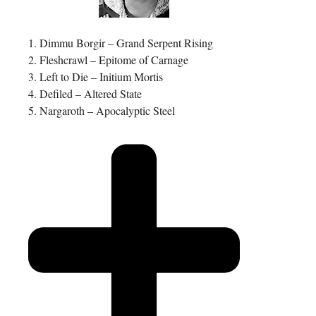
1. Dimmu Borgir – Grand Serpent Rising
2. Fleshcrawl – Epitome of Carnage
3. Left to Die – Initium Mortis
4. Defiled – Altered State
5. Nargaroth – Apocalyptic Steel