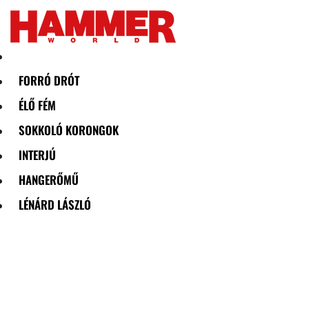
Skip
to
content
FORRÓ DRÓT
ÉLŐ FÉM
SOKKOLÓ KORONGOK
INTERJÚ
HANGERŐMŰ
LÉNÁRD LÁSZLÓ