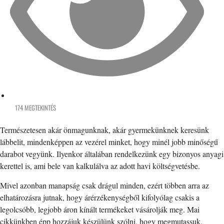
174 MEGTEKINTÉS
Természetesen akár önmagunknak, akár gyermekünknek keresünk
lábbelit, mindenképpen az vezérel minket, hogy minél jobb minőségű
darabot vegyünk. Ilyenkor általában rendelkezünk egy bizonyos anyagi
kerettel is, ami bele van kalkulálva az adott havi költségvetésbe.
Mivel azonban manapság csak drágul minden, ezért többen arra az
elhatározásra jutnak, hogy árérzékenységből kifolyólag csakis a
legolcsóbb, legjobb áron kínált termékeket vásárolják meg. Mai
cikkünkben épp hozzájuk készülünk szólni, hogy megmutassuk,