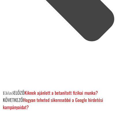
ELŐZŐ
Kiknek ajánlott a betanított fizikai munka?
Előző
KÖVETKEZŐ
Hogyan teheted sikeresebbé a Google hirdetési
kampányaidat?