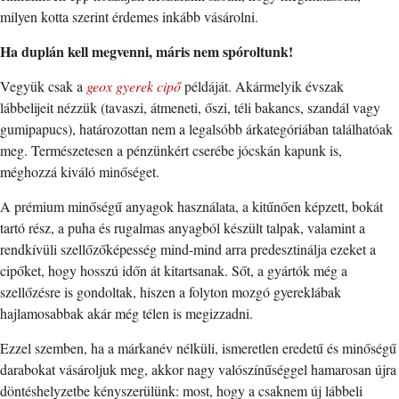
milyen kotta szerint érdemes inkább vásárolni.
Ha duplán kell megvenni, máris nem spóroltunk!
Vegyük csak a
geox gyerek cipő
példáját. Akármelyik évszak
lábbelijeit nézzük (tavaszi, átmeneti, őszi, téli bakancs, szandál vagy
gumipapucs), határozottan nem a legalsóbb árkategóriában találhatóak
meg. Természetesen a pénzünkért cserébe jócskán kapunk is,
méghozzá kiváló minőséget.
A prémium minőségű anyagok használata, a kitűnően képzett, bokát
tartó rész, a puha és rugalmas anyagból készült talpak, valamint a
rendkívüli szellőzőképesség mind-mind arra predesztinálja ezeket a
cipőket, hogy hosszú időn át kitartsanak. Sőt, a gyártók még a
szellőzésre is gondoltak, hiszen a folyton mozgó gyereklábak
hajlamosabbak akár még télen is megizzadni.
Ezzel szemben, ha a márkanév nélküli, ismeretlen eredetű és minőségű
darabokat vásároljuk meg, akkor nagy valószínűséggel hamarosan újra
döntéshelyzetbe kényszerülünk: most, hogy a csaknem új lábbeli