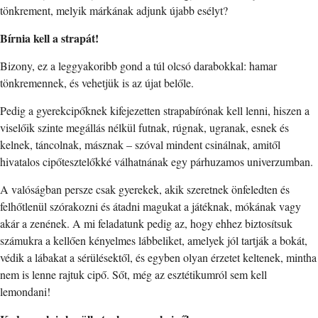
tönkrement, melyik márkának adjunk újabb esélyt?
Bírnia kell a strapát!
Bizony, ez a leggyakoribb gond a túl olcsó darabokkal: hamar
tönkremennek, és vehetjük is az újat belőle.
Pedig a gyerekcipőknek kifejezetten strapabírónak kell lenni, hiszen a
viselőik szinte megállás nélkül futnak, rúgnak, ugranak, esnek és
kelnek, táncolnak, másznak – szóval mindent csinálnak, amitől
hivatalos cipőtesztelőkké válhatnának egy párhuzamos univerzumban.
A valóságban persze csak gyerekek, akik szeretnek önfeledten és
felhőtlenül szórakozni és átadni magukat a játéknak, mókának vagy
akár a zenének. A mi feladatunk pedig az, hogy ehhez biztosítsuk
számukra a kellően kényelmes lábbeliket, amelyek jól tartják a bokát,
védik a lábakat a sérülésektől, és egyben olyan érzetet keltenek, mintha
nem is lenne rajtuk cipő. Sőt, még az esztétikumról sem kell
lemondani!