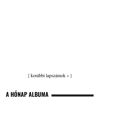
[
korábbi lapszámok »
]
A HÓNAP ALBUMA