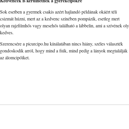
Kedvencek is kerülhetnek a gyerekcipőkre
Sok esetben a gyermek csakis azért hajlandó példának okáért téli
csizmát húzni, mert az a kedvenc színében pompázik, esetleg mert
olyan rajzfilmhős vagy mesehős található a lábbelin, ami a szívének oly
kedves.
Szerencsére a picurcipo.hu kínálatában nincs hiány, széles választék
gondoskodik arról, hogy mind a fiúk, mind pedig a lányok megtalálják
az álomcipőiket.