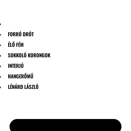
Skip
to
content
FORRÓ DRÓT
ÉLŐ FÉM
SOKKOLÓ KORONGOK
INTERJÚ
HANGERŐMŰ
LÉNÁRD LÁSZLÓ