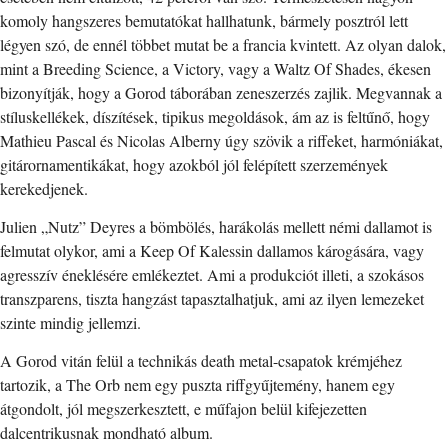
komoly hangszeres bemutatókat hallhatunk, bármely posztról lett
légyen szó, de ennél többet mutat be a francia kvintett. Az olyan dalok,
mint a Breeding Science, a Victory, vagy a Waltz Of Shades, ékesen
bizonyítják, hogy a Gorod táborában zeneszerzés zajlik. Megvannak a
stíluskellékek, díszítések, tipikus megoldások, ám az is feltűnő, hogy
Mathieu Pascal és Nicolas Alberny úgy szövik a riffeket, harmóniákat,
gitárornamentikákat, hogy azokból jól felépített szerzemények
kerekedjenek.
Julien „Nutz” Deyres a bömbölés, harákolás mellett némi dallamot is
felmutat olykor, ami a Keep Of Kalessin dallamos károgására, vagy
agresszív éneklésére emlékeztet. Ami a produkciót illeti, a szokásos
transzparens, tiszta hangzást tapasztalhatjuk, ami az ilyen lemezeket
szinte mindig jellemzi.
A Gorod vitán felül a technikás death metal-csapatok krémjéhez
tartozik, a The Orb nem egy puszta riffgyűjtemény, hanem egy
átgondolt, jól megszerkesztett, e műfajon belül kifejezetten
dalcentrikusnak mondható album.