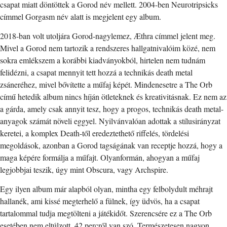
csapat miatt döntöttek a Gorod név mellett. 2004-ben Neurotripsicks
címmel Gorgasm név alatt is megjelent egy album.
2018-ban volt utoljára Gorod-nagylemez, Æthra címmel jelent meg.
Mivel a Gorod nem tartozik a rendszeres hallgatnivalóim közé, nem
sokra emlékszem a korábbi kiadványokból, hirtelen nem tudnám
felidézni, a csapat mennyit tett hozzá a technikás death metal
zsáneréhez, mivel bővítette a műfaj képét. Mindenesetre a The Orb
című hetedik album nincs híján ötleteknek és kreativitásnak. Ez nem az
a gárda, amely csak annyit tesz, hogy a progos, technikás death metal-
anyagok számát növeli eggyel. Nyilvánvalóan adottak a stílusirányzat
keretei, a komplex Death-től eredeztethető riffelés, tördelési
megoldások, azonban a Gorod tagságának van receptje hozzá, hogy a
maga képére formálja a műfajt. Olyanformán, ahogyan a műfaj
legjobbjai teszik, úgy mint Obscura, vagy Archspire.
Egy ilyen album már alapból olyan, mintha egy felbolydult méhrajt
hallanék, ami kissé megterhelő a fülnek, így üdvös, ha a csapat
tartalommal tudja megtölteni a játékidőt. Szerencsére ez a The Orb
esetében nem eltúlzott, 42 percről van szó. Természetesen nagyon