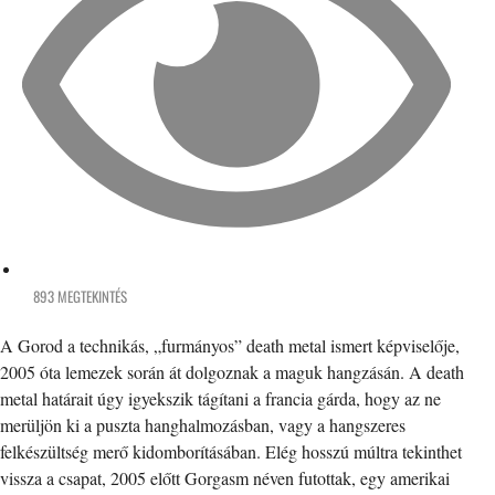
893 MEGTEKINTÉS
A Gorod a technikás, „furmányos” death metal ismert képviselője,
2005 óta lemezek során át dolgoznak a maguk hangzásán. A death
metal határait úgy igyekszik tágítani a francia gárda, hogy az ne
merüljön ki a puszta hanghalmozásban, vagy a hangszeres
felkészültség merő kidomborításában. Elég hosszú múltra tekinthet
vissza a csapat, 2005 előtt Gorgasm néven futottak, egy amerikai