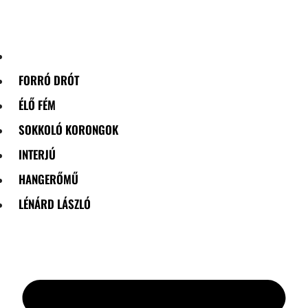
Skip
to
content
FORRÓ DRÓT
ÉLŐ FÉM
SOKKOLÓ KORONGOK
INTERJÚ
HANGERŐMŰ
LÉNÁRD LÁSZLÓ