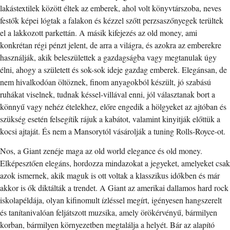
lakástextilek között éltek az emberek, ahol volt könyvtárszoba, neves
festők képei lógtak a falakon és kézzel szőtt perzsaszőnyegek terültek
el a lakkozott parkettán. A másik kifejezés az old money, ami
konkrétan régi pénzt jelent, de arra a világra, és azokra az emberekre
használják, akik beleszülettek a gazdagságba vagy megtanulak úgy
élni, ahogy a született és sok-sok ideje gazdag emberek. Elegánsan, de
nem hivalkodóan öltöznek, finom anyagokból készült, jó szabású
ruhákat viselnek, tudnak késsel-villával enni, jól választanak bort a
könnyű vagy nehéz ételekhez, előre engedik a hölgyeket az ajtóban és
szükség esetén felsegítik rájuk a kabátot, valamint kinyitják előttük a
kocsi ajtaját. És nem a Mansorytól vásárolják a tuning Rolls-Royce-ot.
Nos, a Giant zenéje maga az old world elegance és old money.
Elképesztően elegáns, hordozza mindazokat a jegyeket, amelyeket csak
azok ismernek, akik maguk is ott voltak a klasszikus időkben és már
akkor is ők diktálták a trendet. A Giant az amerikai dallamos hard rock
iskolapéldája, olyan kifinomult ízléssel megírt, igényesen hangszerelt
és tanítanivalóan feljátszott muzsika, amely örökérvényű, bármilyen
korban, bármilyen környezetben megtalálja a helyét. Bár az alapító