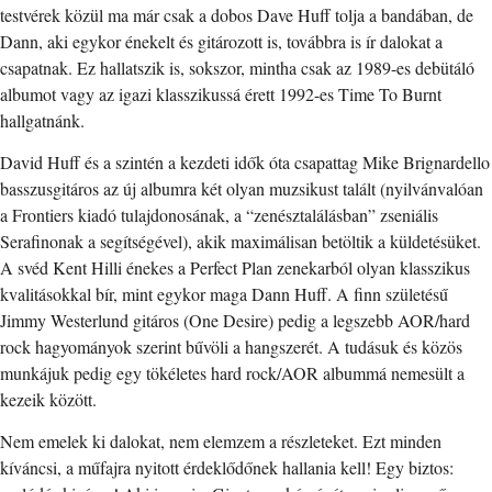
testvérek közül ma már csak a dobos Dave Huff tolja a bandában, de
Dann, aki egykor énekelt és gitározott is, továbbra is ír dalokat a
csapatnak. Ez hallatszik is, sokszor, mintha csak az 1989-es debütáló
albumot vagy az igazi klasszikussá érett 1992-es Time To Burnt
hallgatnánk.
David Huff és a szintén a kezdeti idők óta csapattag Mike Brignardello
basszusgitáros az új albumra két olyan muzsikust talált (nyilvánvalóan
a Frontiers kiadó tulajdonosának, a “zenésztalálásban” zseniális
Serafinonak a segítségével), akik maximálisan betöltik a küldetésüket.
A svéd Kent Hilli énekes a Perfect Plan zenekarból olyan klasszikus
kvalitásokkal bír, mint egykor maga Dann Huff. A finn születésű
Jimmy Westerlund gitáros (One Desire) pedig a legszebb AOR/hard
rock hagyományok szerint bűvöli a hangszerét. A tudásuk és közös
munkájuk pedig egy tökéletes hard rock/AOR albummá nemesült a
kezeik között.
Nem emelek ki dalokat, nem elemzem a részleteket. Ezt minden
kíváncsi, a műfajra nyitott érdeklődőnek hallania kell! Egy biztos: