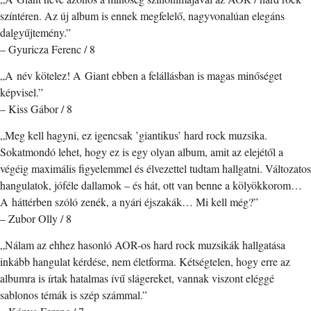
színtéren. Az új album is ennek megfelelő, nagyvonalúan elegáns
dalgyűjtemény.”
– Gyuricza Ferenc / 8
„A név kötelez! A Giant ebben a felállásban is magas minőséget
képvisel.”
– Kiss Gábor / 8
„Meg kell hagyni, ez igencsak ’giantikus’ hard rock muzsika.
Sokatmondó lehet, hogy ez is egy olyan album, amit az elejétől a
végéig maximális figyelemmel és élvezettel tudtam hallgatni. Változatos
hangulatok, jóféle dallamok – és hát, ott van benne a kölyökkorom…
A háttérben szóló zenék, a nyári éjszakák… Mi kell még?”
– Zubor Olly / 8
„Nálam az ehhez hasonló AOR-os hard rock muzsikák hallgatása
inkább hangulat kérdése, nem életforma. Kétségtelen, hogy erre az
albumra is írtak hatalmas ívű slágereket, vannak viszont eléggé
sablonos témák is szép számmal.”