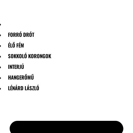
Skip
to
content
FORRÓ DRÓT
ÉLŐ FÉM
SOKKOLÓ KORONGOK
INTERJÚ
HANGERŐMŰ
LÉNÁRD LÁSZLÓ