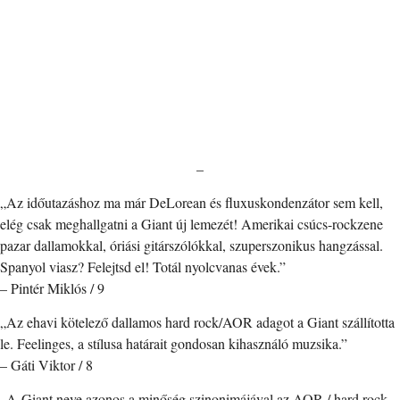
–
„Az időutazáshoz ma már DeLorean és fluxuskondenzátor sem kell,
elég csak meghallgatni a Giant új lemezét! Amerikai csúcs-rockzene
pazar dallamokkal, óriási gitárszólókkal, szuperszonikus hangzással.
Spanyol viasz? Felejtsd el! Totál nyolcvanas évek.”
– Pintér Miklós / 9
„Az ehavi kötelező dallamos hard rock/AOR adagot a Giant szállította
le. Feelinges, a stílusa határait gondosan kihasználó muzsika.”
– Gáti Viktor / 8
„A Giant neve azonos a minőség szinonimájával az AOR / hard rock