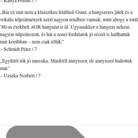
– Kánya Ferenc / 7
„Bár ez már nem a klasszikus felállású Giant, a hangszeres játék és a
vokális teljesítmények azért nagyon rendben vannak, mint ahogy a totál
’80-as évekbeli AOR hangulat is ül. Ugyanakkor a hangzás nekem
nagyon túlpolírozott, és hát a zenei fordulatok jó részét is hallhattuk
már korábban – nem csak tőlük.”
– Schmidt Péter / 7
„Egyfelől tök jó muzsika. Másfelől annyiszor, de annyiszor hallottuk
már.”
– Uzseka Norbert / 7