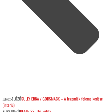
ELŐZŐ
SULLY ERNA / GODSMACK – A legendák felemelkedése
Előző
(interjú)
KÖVETKEZŐ
DEATH SS: The Entity