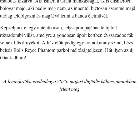
csalódás kizárva! Aki ismeri a Giant munkásságát, az is elismerően
bólogat majd, aki pedig még nem, az innentől biztosan szeretné majd
utólag feldolgozni és magáévá tenni a banda életművét.
Képzeljünk el egy autentikusan, teljes pompájában felújított
rózsadombi villát, amelyre a gondosan ápolt kertben évszázados fák
vetnek hűs árnyékot. A ház előtt pedig egy homokarany színű, bézs
belsős Rolls Royce Phantom parkol méltóságteljesen. Hát ilyen az új
Giant-album!
–
A lemezkritika eredetileg a 2025. májusi digitális különszámunkban
jelent meg.