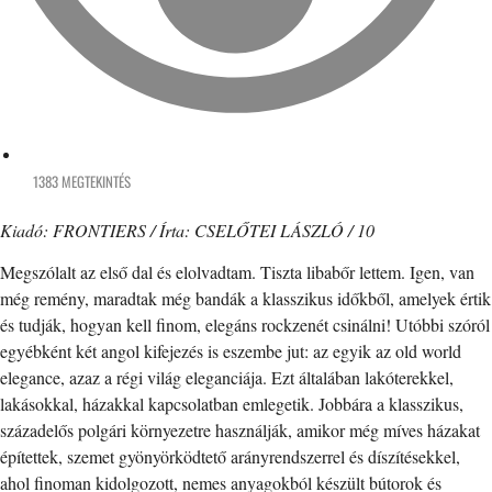
1383 MEGTEKINTÉS
Kiadó: FRONTIERS / Írta: CSELŐTEI LÁSZLÓ / 10
Megszólalt az első dal és elolvadtam. Tiszta libabőr lettem. Igen, van
még remény, maradtak még bandák a klasszikus időkből, amelyek értik
és tudják, hogyan kell finom, elegáns rockzenét csinálni! Utóbbi szóról
egyébként két angol kifejezés is eszembe jut: az egyik az old world
elegance, azaz a régi világ eleganciája. Ezt általában lakóterekkel,
lakásokkal, házakkal kapcsolatban emlegetik. Jobbára a klasszikus,
századelős polgári környezetre használják, amikor még míves házakat
építettek, szemet gyönyörködtető arányrendszerrel és díszítésekkel,
ahol finoman kidolgozott, nemes anyagokból készült bútorok és