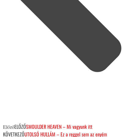
ELŐZŐ
SMOULDER HEAVEN – Mi vagyunk itt
Előző
KÖVETKEZŐ
UTOLSÓ HULLÁM – Ez a reggel sem az enyém