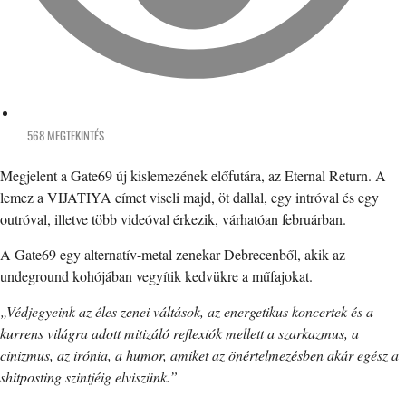
568 MEGTEKINTÉS
Megjelent a Gate69 új kislemezének előfutára, az Eternal Return. A
lemez a VIJATIYA címet viseli majd, öt dallal, egy intróval és egy
outróval, illetve több videóval érkezik, várhatóan februárban.
A Gate69 egy alternatív-metal zenekar Debrecenből, akik az
undeground kohójában vegyítik kedvükre a műfajokat.
„Védjegyeink az éles zenei váltások, az energetikus koncertek és a
kurrens világra adott mitizáló reflexiók mellett a szarkazmus, a
cinizmus, az irónia, a humor, amiket az önértelmezésben akár egész a
shitposting szintjéig elviszünk.”