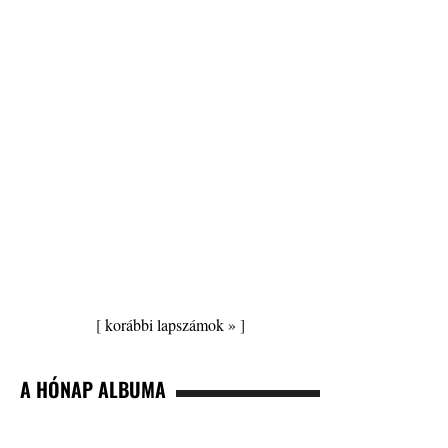
[
korábbi lapszámok »
]
A HÓNAP ALBUMA