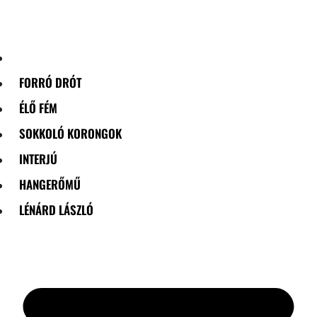
Skip
to
content
FORRÓ DRÓT
ÉLŐ FÉM
SOKKOLÓ KORONGOK
INTERJÚ
HANGERŐMŰ
LÉNÁRD LÁSZLÓ