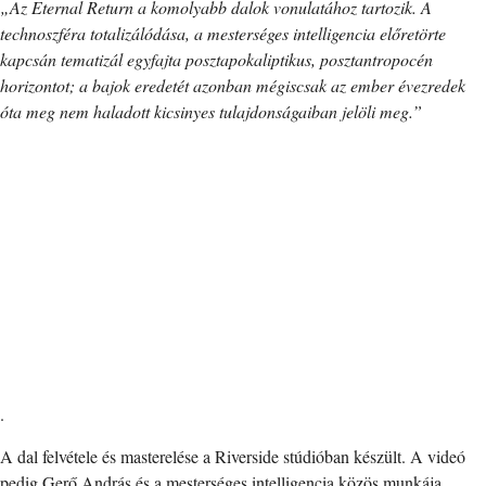
„Az Eternal Return a komolyabb dalok vonulatához tartozik. A
technoszféra totalizálódása, a mesterséges intelligencia előretörte
kapcsán tematizál egyfajta posztapokaliptikus, posztantropocén
horizontot; a bajok eredetét azonban mégiscsak az ember évezredek
óta meg nem haladott kicsinyes tulajdonságaiban jelöli meg.”
.
A dal felvétele és masterelése a Riverside stúdióban készült. A videó
pedig Gerő András és a mesterséges intelligencia közös munkája