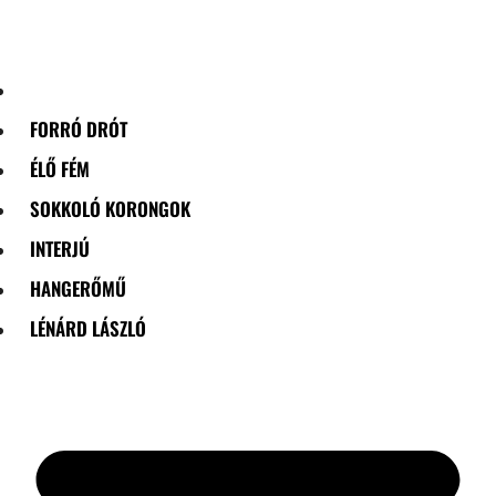
Skip
to
content
FORRÓ DRÓT
ÉLŐ FÉM
SOKKOLÓ KORONGOK
INTERJÚ
HANGERŐMŰ
LÉNÁRD LÁSZLÓ