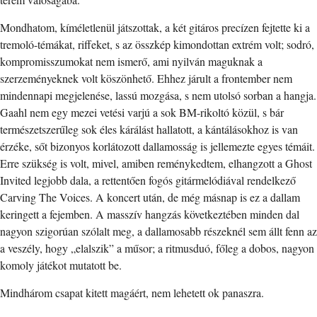
Mondhatom, kíméletlenül játszottak, a két gitáros precízen fejtette ki a
tremoló-témákat, riffeket, s az összkép kimondottan extrém volt; sodró,
kompromisszumokat nem ismerő, ami nyilván maguknak a
szerzeményeknek volt köszönhető. Ehhez járult a frontember nem
mindennapi megjelenése, lassú mozgása, s nem utolsó sorban a hangja.
Gaahl nem egy mezei vetési varjú a sok BM-rikoltó közül, s bár
természetszerűleg sok éles kárálást hallatott, a kántálásokhoz is van
érzéke, sőt bizonyos korlátozott dallamosság is jellemezte egyes témáit.
Erre szükség is volt, mivel, amiben reménykedtem, elhangzott a Ghost
Invited legjobb dala, a rettentően fogós gitármelódiával rendelkező
Carving The Voices. A koncert után, de még másnap is ez a dallam
keringett a fejemben. A masszív hangzás következtében minden dal
nagyon szigorúan szólalt meg, a dallamosabb részeknél sem állt fenn az
a veszély, hogy „elalszik” a műsor; a ritmusduó, főleg a dobos, nagyon
komoly játékot mutatott be.
Mindhárom csapat kitett magáért, nem lehetett ok panaszra.