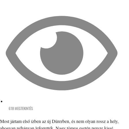
618 MEGTEKINTÉS
Most jártam első ízben az új Dürerben, és nem olyan rossz a hely,
ahogyan néhányan lefestették. Nagy tömeg esetén persze kissé