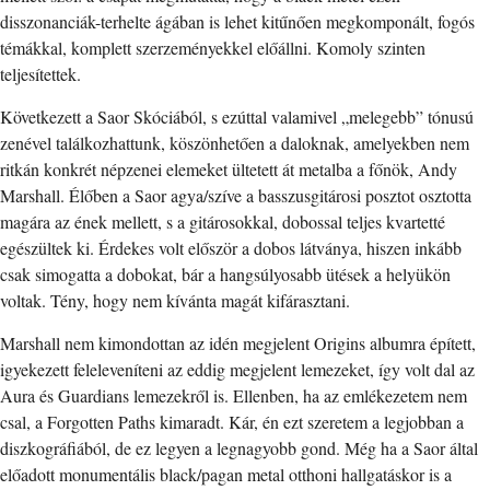
disszonanciák-terhelte ágában is lehet kitűnően megkomponált, fogós
témákkal, komplett szerzeményekkel előállni. Komoly szinten
teljesítettek.
Következett a Saor Skóciából, s ezúttal valamivel „melegebb” tónusú
zenével találkozhattunk, köszönhetően a daloknak, amelyekben nem
ritkán konkrét népzenei elemeket ültetett át metalba a főnök, Andy
Marshall. Élőben a Saor agya/szíve a basszusgitárosi posztot osztotta
magára az ének mellett, s a gitárosokkal, dobossal teljes kvartetté
egészültek ki. Érdekes volt először a dobos látványa, hiszen inkább
csak simogatta a dobokat, bár a hangsúlyosabb ütések a helyükön
voltak. Tény, hogy nem kívánta magát kifárasztani.
Marshall nem kimondottan az idén megjelent Origins albumra épített,
igyekezett feleleveníteni az eddig megjelent lemezeket, így volt dal az
Aura és Guardians lemezekről is. Ellenben, ha az emlékezetem nem
csal, a Forgotten Paths kimaradt. Kár, én ezt szeretem a legjobban a
diszkográfiából, de ez legyen a legnagyobb gond. Még ha a Saor által
előadott monumentális black/pagan metal otthoni hallgatáskor is a