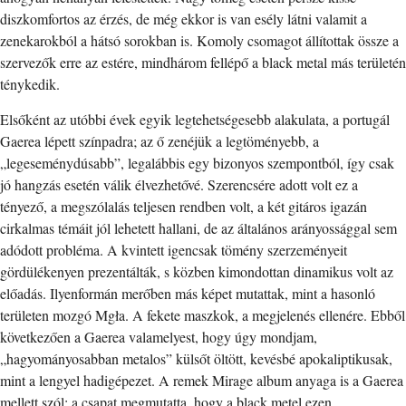
diszkomfortos az érzés, de még ekkor is van esély látni valamit a
zenekarokból a hátsó sorokban is. Komoly csomagot állítottak össze a
szervezők erre az estére, mindhárom fellépő a black metal más területén
ténykedik.
Elsőként az utóbbi évek egyik legtehetségesebb alakulata, a portugál
Gaerea lépett színpadra; az ő zenéjük a legtöményebb, a
„legeseménydúsabb”, legalábbis egy bizonyos szempontból, így csak
jó hangzás esetén válik élvezhetővé. Szerencsére adott volt ez a
tényező, a megszólalás teljesen rendben volt, a két gitáros igazán
cirkalmas témáit jól lehetett hallani, de az általános arányossággal sem
adódott probléma. A kvintett igencsak tömény szerzeményeit
gördülékenyen prezentálták, s közben kimondottan dinamikus volt az
előadás. Ilyenformán merőben más képet mutattak, mint a hasonló
területen mozgó Mgła. A fekete maszkok, a megjelenés ellenére. Ebből
következően a Gaerea valamelyest, hogy úgy mondjam,
„hagyományosabban metalos” külsőt öltött, kevésbé apokaliptikusak,
mint a lengyel hadigépezet. A remek Mirage album anyaga is a Gaerea
mellett szól: a csapat megmutatta, hogy a black metel ezen