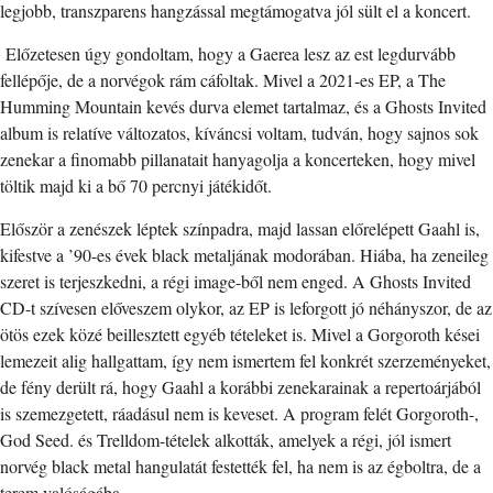
legjobb, transzparens hangzással megtámogatva jól sült el a koncert.
Előzetesen úgy gondoltam, hogy a Gaerea lesz az est legdurvább
fellépője, de a norvégok rám cáfoltak. Mivel a 2021-es EP, a The
Humming Mountain kevés durva elemet tartalmaz, és a Ghosts Invited
album is relatíve változatos, kíváncsi voltam, tudván, hogy sajnos sok
zenekar a finomabb pillanatait hanyagolja a koncerteken, hogy mivel
töltik majd ki a bő 70 percnyi játékidőt.
Először a zenészek léptek színpadra, majd lassan előrelépett Gaahl is,
kifestve a ’90-es évek black metaljának modorában. Hiába, ha zeneileg
szeret is terjeszkedni, a régi image-ből nem enged. A Ghosts Invited
CD-t szívesen előveszem olykor, az EP is leforgott jó néhányszor, de az
ötös ezek közé beillesztett egyéb tételeket is. Mivel a Gorgoroth kései
lemezeit alig hallgattam, így nem ismertem fel konkrét szerzeményeket,
de fény derült rá, hogy Gaahl a korábbi zenekarainak a repertoárjából
is szemezgetett, ráadásul nem is keveset. A program felét Gorgoroth-,
God Seed. és Trelldom-tételek alkották, amelyek a régi, jól ismert
norvég black metal hangulatát festették fel, ha nem is az égboltra, de a
terem valóságába.