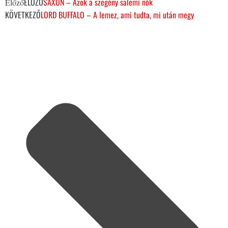
ELŐZŐ
SAXON – Azok a szegény salemi nők
Előző
KÖVETKEZŐ
LORD BUFFALO – A lemez, ami tudta, mi után megy