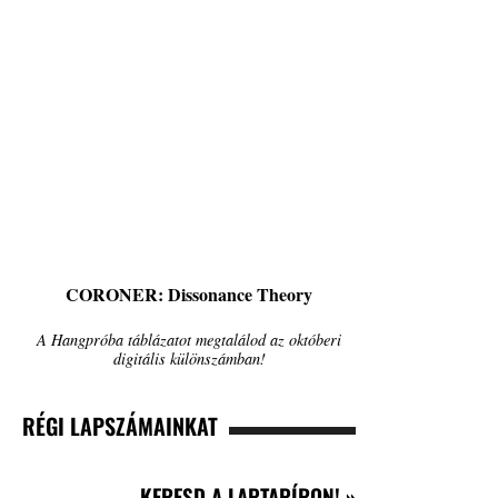
CORONER: Dissonance Theory
A Hangpróba táblázatot megtalálod az októberi
digitális különszámban!
RÉGI LAPSZÁMAINKAT
KERESD A LAPTAPÍRON! »