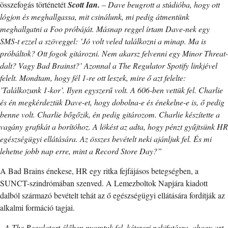
összefogás történetét
Scott Ian.
–
Dave beugrott a stúdióba, hogy ott
lógjon és meghallgassa, mit csinálunk, mi pedig átmentünk
meghallgatni a Foo próbáját. Másnap reggel írtam Dave-nek egy
SMS-t ezzel a szöveggel: ’Jó volt veled találkozni a minap. Ma is
próbáltok? Ott fogok gitározni. Nem akarsz felvenni egy Minor Threat-
dalt? Vagy Bad Brainst?’ Azonnal a The Regulator Spotify linkjével
felelt. Mondtam, hogy fél 1-re ott leszek, mire ő azt felelte:
’Találkozunk 1-kor’. Ilyen egyszerű volt. A 606-ben vettük fel. Charlie
és én megkérdeztük Dave-et, hogy dobolna-e és énekelne-e is, ő pedig
benne volt. Charlie bőgőzik, én pedig gitározom. Charlie készítette a
vagány grafikát a borítóhoz. A lökést az adta, hogy pénzt gyűjtsünk HR
egészségügyi ellátására. Az összes bevételt neki ajánljuk fel. És mi
lehetne jobb nap erre, mint a Record Store Day?”
A Bad Brains énekese, HR egy ritka fejfájásos betegségben, a
SUNCT-szindrómában szenved. A Lemezboltok Napjára kiadott
dalból származó bevételt tehát az ő egészségügyi ellátására fordítják az
alkalmi formáció tagjai.
„A The Regulatort élőben nyomtuk fel, kétszeri nekifutásra, ahogy azt