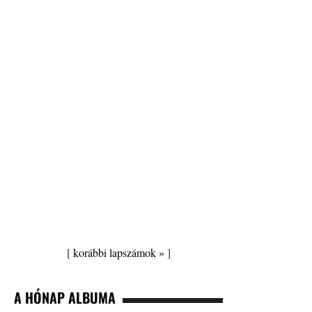
[
korábbi lapszámok »
]
A HÓNAP ALBUMA