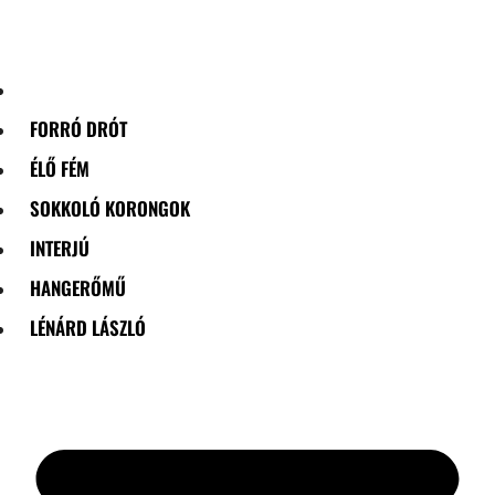
Skip
to
content
FORRÓ DRÓT
ÉLŐ FÉM
SOKKOLÓ KORONGOK
INTERJÚ
HANGERŐMŰ
LÉNÁRD LÁSZLÓ