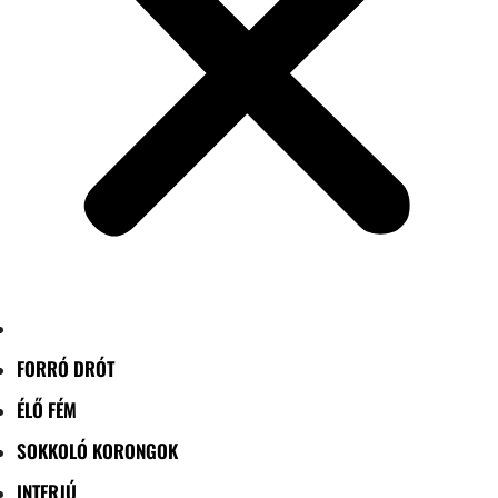
FORRÓ DRÓT
ÉLŐ FÉM
SOKKOLÓ KORONGOK
INTERJÚ