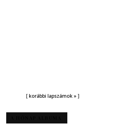
[
korábbi lapszámok »
]
A HÓNAP ALBUMA