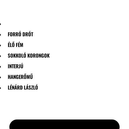
Skip
to
content
FORRÓ DRÓT
ÉLŐ FÉM
SOKKOLÓ KORONGOK
INTERJÚ
HANGERŐMŰ
LÉNÁRD LÁSZLÓ