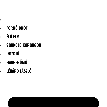
Skip
to
content
FORRÓ DRÓT
ÉLŐ FÉM
SOKKOLÓ KORONGOK
INTERJÚ
HANGERŐMŰ
LÉNÁRD LÁSZLÓ