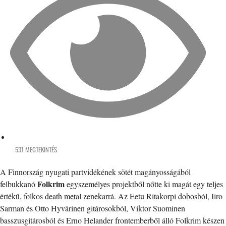
531 MEGTEKINTÉS
A Finnország nyugati partvidékének sötét magányosságából
Folkrim
felbukkanó
egyszemélyes projektből nőtte ki magát egy teljes
értékű, folkos death metal zenekarrá. Az Eetu Ritakorpi dobosból, Iiro
Sarman és Otto Hyvärinen gitárosokból, Viktor Suominen
basszusgitárosból és Erno Helander frontemberből álló Folkrim készen