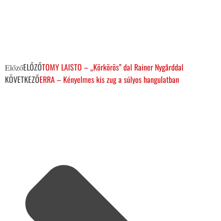
ELŐZŐ
TOMY LAISTO – „Körkörös” dal Rainer Nygårddal
Előző
KÖVETKEZŐ
ERRA – Kényelmes kis zug a súlyos hangulatban