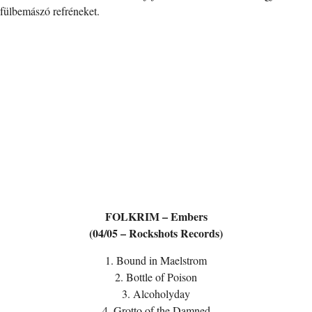
fülbemászó refréneket.
FOLKRIM – Embers
(04/05 – Rockshots Records)
1. Bound in Maelstrom
2. Bottle of Poison
3. Alcoholyday
4. Grotto of the Damned