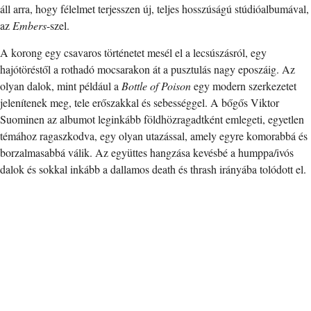
áll arra, hogy félelmet terjesszen új, teljes hosszúságú stúdióalbumával,
az
Embers
-szel.
A korong egy csavaros történetet mesél el a lecsúszásról, egy
hajótöréstől a rothadó mocsarakon át a pusztulás nagy eposzáig. Az
olyan dalok, mint például a
Bottle of Poison
egy modern szerkezetet
jelenítenek meg, tele erőszakkal és sebességgel. A bőgős Viktor
Suominen az albumot leginkább földhözragadtként emlegeti, egyetlen
témához ragaszkodva, egy olyan utazással, amely egyre komorabbá és
borzalmasabbá válik. Az együttes hangzása kevésbé a humppa/ivós
dalok és sokkal inkább a dallamos death és thrash irányába tolódott el.