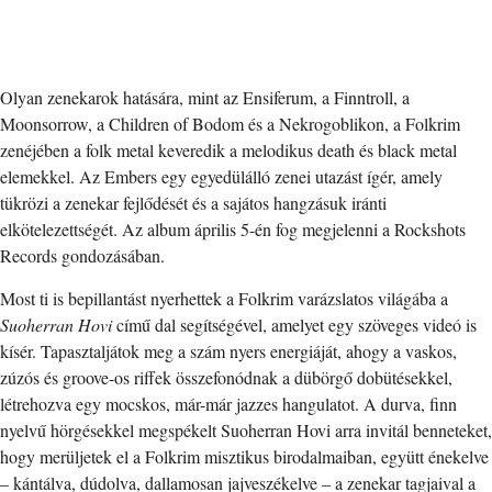
Olyan zenekarok hatására, mint az Ensiferum, a Finntroll, a
Moonsorrow, a Children of Bodom és a Nekrogoblikon, a Folkrim
zenéjében a folk metal keveredik a melodikus death és black metal
elemekkel. Az Embers egy egyedülálló zenei utazást ígér, amely
tükrözi a zenekar fejlődését és a sajátos hangzásuk iránti
elkötelezettségét. Az album április 5-én fog megjelenni a Rockshots
Records gondozásában.
Most ti is bepillantást nyerhettek a Folkrim varázslatos világába a
Suoherran Hovi
című dal segítségével, amelyet egy szöveges videó is
kísér. Tapasztaljátok meg a szám nyers energiáját, ahogy a vaskos,
zúzós és groove-os riffek összefonódnak a dübörgő dobütésekkel,
létrehozva egy mocskos, már-már jazzes hangulatot. A durva, finn
nyelvű hörgésekkel megspékelt Suoherran Hovi arra invitál benneteket,
hogy merüljetek el a Folkrim misztikus birodalmaiban, együtt énekelve
– kántálva, dúdolva, dallamosan jajveszékelve – a zenekar tagjaival a