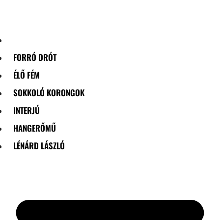
Skip
to
content
FORRÓ DRÓT
ÉLŐ FÉM
SOKKOLÓ KORONGOK
INTERJÚ
HANGERŐMŰ
LÉNÁRD LÁSZLÓ