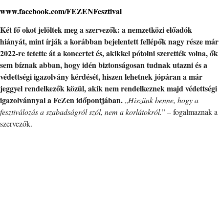
www.facebook.com/FEZENFesztival
Két fő okot jelöltek meg a szervezők: a nemzetközi előadók
hiányát, mint írják a korábban bejelentett fellépők nagy része már
2022-re tetette át a koncertet és, akikkel pótolni szerették volna, ők
sem bíznak abban, hogy idén biztonságosan tudnak utazni és a
védettségi igazolvány kérdését, hiszen lehetnek jópáran a már
jeggyel rendelkezők közül, akik nem rendelkeznek majd védettségi
igazolvánnyal a FeZen időpontjában.
„
Hiszünk benne, hogy a
fesztiválozás a szabadságról szól, nem a korlátokról.
” – fogalmaznak a
szervezők.