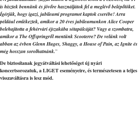
is hisztek bennünk és jövőre használjátok fel a meglévő belépőtöket.
Ígérjük, hogy igazi, jubileumi programot kaptok cserébe! Arra
például emlékeztek, amikor a 20 éves jubileumunkon Alice Cooper
belehajította a fehérvári éjszakába sétapálcáját? Vagy a szombatra,
amikor a The Offspringről mentünk Scooterre? De velünk volt
abban az évben Glenn Huges, Shaggy, a House of Pain, az Ignite és
még hosszan sorolhatnánk.
”
De biztosítanak jegyátváltási lehetőséget új nyári
koncertsorozatuk, a LIGET eseményeire, és természetesen a teljes
visszaváltásra is lesz mód.