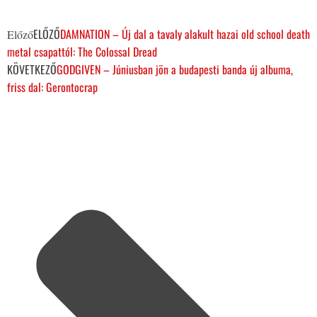
ELŐZŐ
DAMNATION – Új dal a tavaly alakult hazai old school death
Előző
metal csapattól: The Colossal Dread
KÖVETKEZŐ
GODGIVEN – Júniusban jön a budapesti banda új albuma,
friss dal: Gerontocrap