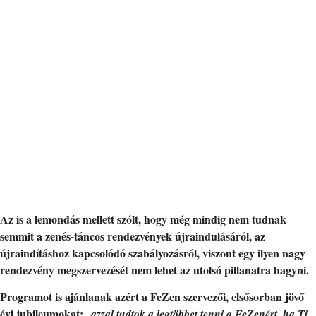
Az is a lemondás mellett szólt, hogy még mindig nem tudnak
semmit a zenés-táncos rendezvények újraindulásáról, az
újraindításhoz kapcsolódó szabályozásról, viszont egy ilyen nagy
rendezvény megszervezését nem lehet az utolsó pillanatra hagyni.
Programot is ajánlanak azért a FeZen szervezői, elsősorban jövő
évi jubileumokat:
„
azzal tudtok a legtöbbet tenni a FeZenért, ha Ti