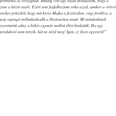
probléma az országban. Mindig volt egy olyan mondásom, hogy a
zene a közös nyelv. Ezért sem foglalkoztam soha azzal, amikor a vérivó
rocker prüszköl, hogy mit keres Majka a fesztiválon, vagy fordítva, a
pop rajongó méltatlankodik a Destruction miatt. Mi mindenkinek
szeretnénk adni, a békés egymás mellett élést hirdetjük. Ha egy
produkció nem tetszik, hát ne nézd meg! Igen, ez ilyen egyszerű!”