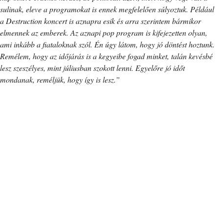
sulinak, eleve a programokat is ennek megfelelően súlyoztuk. Például
a Destruction koncert is aznapra esik és arra szerintem bármikor
elmennek az emberek. Az aznapi pop program is kifejezetten olyan,
ami inkább a fiataloknak szól. Én úgy látom, hogy jó döntést hoztunk.
Remélem, hogy az időjárás is a kegyeibe fogad minket, talán kevésbé
lesz szeszélyes, mint júliusban szokott lenni. Egyelőre jó időt
mondanak, reméljük, hogy így is lesz.”