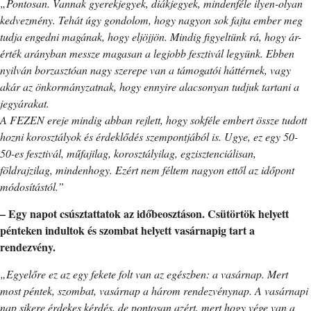
„Pontosan. Vannak gyerekjegyek, diákjegyek, mindenféle ilyen-olyan
kedvezmény. Tehát úgy gondolom, hogy nagyon sok fajta ember meg
tudja engedni magának, hogy eljöjjön. Mindig figyeltünk rá, hogy ár-
érték arányban messze magasan a legjobb fesztivál legyünk. Ebben
nyilván borzasztóan nagy szerepe van a támogatói háttérnek, vagy
akár az önkormányzatnak, hogy ennyire alacsonyan tudjuk tartani a
jegyárakat.
A FEZEN ereje mindig abban rejlett, hogy sokféle embert össze tudott
hozni korosztályok és érdeklődés szempontjából is. Ugye, ez egy 50-
50-es fesztivál, műfajilag, korosztályilag, egzisztenciálisan,
földrajzilag, mindenhogy. Ezért nem féltem nagyon ettől az időpont
módosítástól.”
– Egy napot csúsztattatok az időbeosztáson. Csütörtök helyett
pénteken indultok és szombat helyett vasárnapig tart a
rendezvény.
„Egyelőre ez az egy fekete folt van az egészben: a vasárnap. Mert
most péntek, szombat, vasárnap a három rendezvénynap. A vasárnapi
nap sikere érdekes kérdés, de pontosan azért, mert hogy vége van a