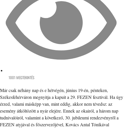
1001 MEGTEKINTÉS
Már csak néhány nap és e hétvégén, június 19-én, pénteken,
Székesfehérváron megnyitja a kapuit a 29. FEZEN fesztivál. Ha úgy
érzed, valami másképp van, mint eddig, akkor nem tévedsz: az
esemény átköltözött a nyár elejére. Ennek az okairól, a három nap
tudnivalóiról, valamint a következő, 30. jubileumi rendezvényről a
FEZEN atyjával és főszervezőjével, Kovács Antal Tónikával