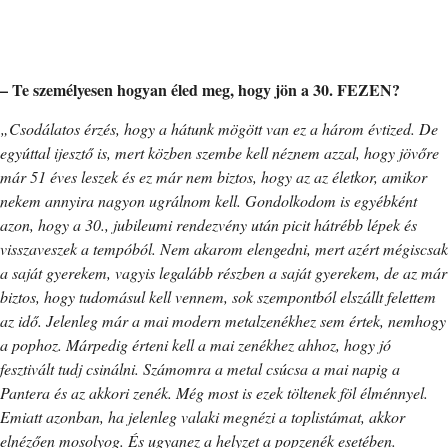
– Te személyesen hogyan éled meg, hogy jön a 30. FEZEN?
„Csodálatos érzés, hogy a hátunk mögött van ez a három évtized. De
egyúttal ijesztő is, mert közben szembe kell néznem azzal, hogy jövőre
már 51 éves leszek és ez már nem biztos, hogy az az életkor, amikor
nekem annyira nagyon ugrálnom kell. Gondolkodom is egyébként
azon, hogy a 30., jubileumi rendezvény után picit hátrébb lépek és
visszaveszek a tempóból. Nem akarom elengedni, mert azért mégiscsak
a saját gyerekem, vagyis legalább részben a saját gyerekem, de az már
biztos, hogy tudomásul kell vennem, sok szempontból elszállt felettem
az idő. Jelenleg már a mai modern metalzenékhez sem értek, nemhogy
a pophoz. Márpedig érteni kell a mai zenékhez ahhoz, hogy jó
fesztivált tudj csinálni. Számomra a metal csúcsa a mai napig a
Pantera és az akkori zenék. Még most is ezek töltenek föl élménnyel.
Emiatt azonban, ha jelenleg valaki megnézi a toplistámat, akkor
elnézően mosolyog. És ugyanez a helyzet a popzenék esetében.