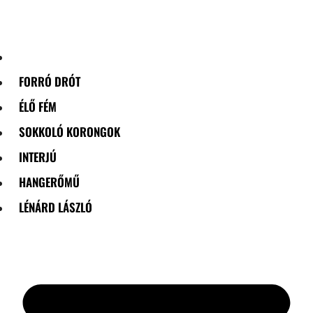
Skip
to
content
FORRÓ DRÓT
ÉLŐ FÉM
SOKKOLÓ KORONGOK
INTERJÚ
HANGERŐMŰ
LÉNÁRD LÁSZLÓ