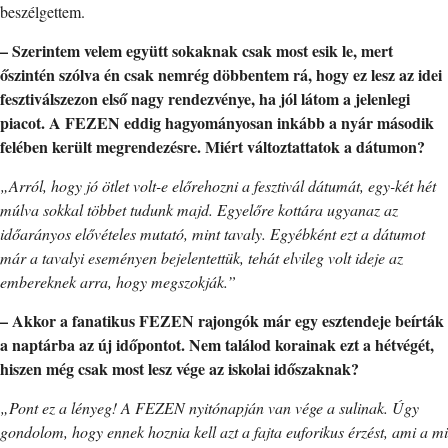
beszélgettem.
– Szerintem velem együtt sokaknak csak most esik le, mert
őszintén szólva én csak nemrég döbbentem rá, hogy ez lesz az idei
fesztiválszezon első nagy rendezvénye, ha jól látom a jelenlegi
piacot. A FEZEN eddig hagyományosan inkább a nyár második
felében került megrendezésre. Miért változtattatok a dátumon?
„Arról, hogy jó ötlet volt-e előrehozni a fesztivál dátumát, egy-két hét
múlva sokkal többet tudunk majd. Egyelőre kottára ugyanaz az
időarányos elővételes mutató, mint tavaly. Egyébként ezt a dátumot
már a tavalyi eseményen bejelentettük, tehát elvileg volt ideje az
embereknek arra, hogy megszokják.”
– Akkor a fanatikus FEZEN rajongók már egy esztendeje beírták
a naptárba az új időpontot. Nem találod korainak ezt a hétvégét,
hiszen még csak most lesz vége az iskolai időszaknak?
„Pont ez a lényeg! A FEZEN nyitónapján van vége a sulinak. Úgy
gondolom, hogy ennek hoznia kell azt a fajta euforikus érzést, ami a mi