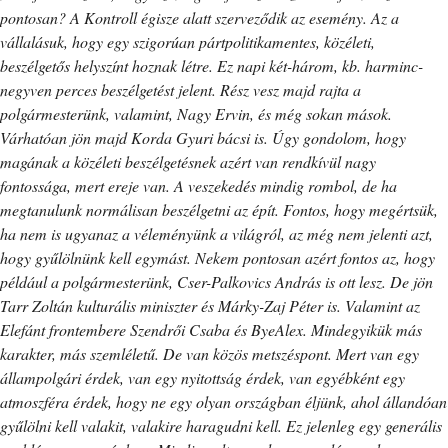
pontosan? A Kontroll égisze alatt szerveződik az esemény. Az a
vállalásuk, hogy egy szigorúan pártpolitikamentes, közéleti,
beszélgetős helyszínt hoznak létre. Ez napi két-három, kb. harminc-
negyven perces beszélgetést jelent. Rész vesz majd rajta a
polgármesterünk, valamint, Nagy Ervin, és még sokan mások.
Várhatóan jön majd Korda Gyuri bácsi is. Úgy gondolom, hogy
magának a közéleti beszélgetésnek azért van rendkívül nagy
fontossága, mert ereje van. A veszekedés mindig rombol, de ha
megtanulunk normálisan beszélgetni az épít. Fontos, hogy megértsük,
ha nem is ugyanaz a véleményünk a világról, az még nem jelenti azt,
hogy gyűlölnünk kell egymást. Nekem pontosan azért fontos az, hogy
például a polgármesterünk, Cser-Palkovics András is ott lesz. De jön
Tarr Zoltán kulturális miniszter és Márky-Zaj Péter is. Valamint az
Elefánt frontembere Szendrői Csaba és ByeAlex. Mindegyikük más
karakter, más szemléletű. De van közös metszéspont. Mert van egy
állampolgári érdek, van egy nyitottság érdek, van egyébként egy
atmoszféra érdek, hogy ne egy olyan országban éljünk, ahol állandóan
gyűlölni kell valakit, valakire haragudni kell. Ez jelenleg egy generális