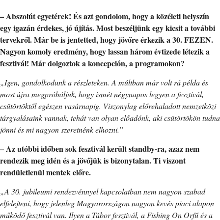
– Abszolút egyetérek! És azt gondolom, hogy a közéleti helyszín
egy igazán érdekes, jó újítás. Most beszéljünk egy kicsit a további
tervekről. Már be is jentetted, hogy jövőre érkezik a 30. FEZEN.
Nagyon komoly eredmény, hogy lassan három évtizede létezik a
fesztivál! Már dolgoztok a koncepción, a programokon?
„Igen, gondolkodunk a részleteken. A múltban már volt rá példa és
most újra megpróbáljuk, hogy ismét négynapos legyen a fesztivál,
csütörtöktől egészen vasárnapig. Viszonylag előrehaladott nemzetközi
tárgyalásaink vannak, tehát van olyan előadónk, aki csütörtökön tudna
jönni és mi nagyon szeretnénk elhozni.”
– Az utóbbi időben sok fesztivál került standby-ra, azaz nem
rendezik meg idén és a jövőjük is bizonytalan. Ti viszont
rendületlenül mentek előre.
„A 30. jubileumi rendezvénnyel kapcsolatban nem nagyon szabad
elfelejteni, hogy jelenleg Magyarországon nagyon kevés piaci alapon
működő fesztivál van. Ilyen a Tábor fesztivál, a Fishing On Orfű és a