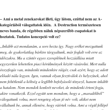
– Ami a metal zenekarokat illeti, úgy látom, ezúttal nem az A-
kategóriából válogattatok idén. A Destruction természetesen
neves banda, de régebben náluk népszerűbb csapatokat is
hoztatok. Tudatos koncepció volt ez?
„Inkább azt mondanám, a sors hozta így. Nagy erőket mozgattunk
meg, de gyakorlatilag bárkire tárgyaltunk, már foglalt volt erre az
időszakra. Ma a színtér egyes szereplőinek hozzáállása miatt
egyszerűen lehetetlen piaci körülmények között vásárolni. Mert nulla
összefogás van, mindenki mindenkire ráígér, csak azért, hogy az adott
előadó nála legyen. Igen, vannak olyan fesztiválok és helyszínek, ahol
nem feltétlenül a költség a legfőbb befolyásoló tényező, hanem inkább
a hatalom. Nem mondok konkrét neveket, de mindenki érteni fogja,
akire vonatkozik. Ezzel együtt sem mondom, hogy a „maradékból”
válogattunk volna, mert rengeteg olyan jó név volt, akiket nem
vállaltunk be, annak ellenére, hogy ráértek volna. Ami a végül fellépő