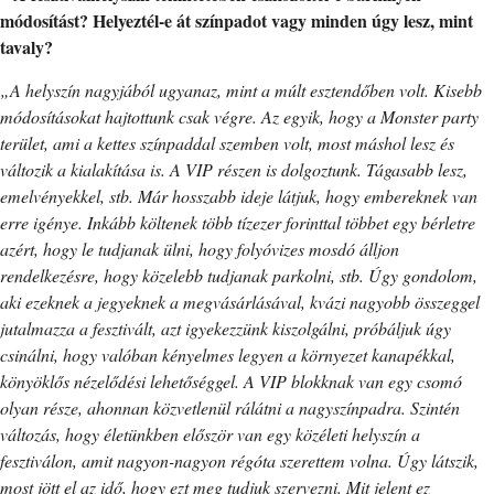
módosítást? Helyeztél-e át színpadot vagy minden úgy lesz, mint
tavaly?
„A helyszín nagyjából ugyanaz, mint a múlt esztendőben volt. Kisebb
módosításokat hajtottunk csak végre. Az egyik, hogy a Monster party
terület, ami a kettes színpaddal szemben volt, most máshol lesz és
változik a kialakítása is. A VIP részen is dolgoztunk. Tágasabb lesz,
emelvényekkel, stb. Már hosszabb ideje látjuk, hogy embereknek van
erre igénye. Inkább költenek több tízezer forinttal többet egy bérletre
azért, hogy le tudjanak ülni, hogy folyóvizes mosdó álljon
rendelkezésre, hogy közelebb tudjanak parkolni, stb. Úgy gondolom,
aki ezeknek a jegyeknek a megvásárlásával, kvázi nagyobb összeggel
jutalmazza a fesztivált, azt igyekezzünk kiszolgálni, próbáljuk úgy
csinálni, hogy valóban kényelmes legyen a környezet kanapékkal,
könyöklős nézelődési lehetőséggel. A VIP blokknak van egy csomó
olyan része, ahonnan közvetlenül rálátni a nagyszínpadra. Szintén
változás, hogy életünkben először van egy közéleti helyszín a
fesztiválon, amit nagyon-nagyon régóta szerettem volna. Úgy látszik,
most jött el az idő, hogy ezt meg tudjuk szervezni. Mit jelent ez