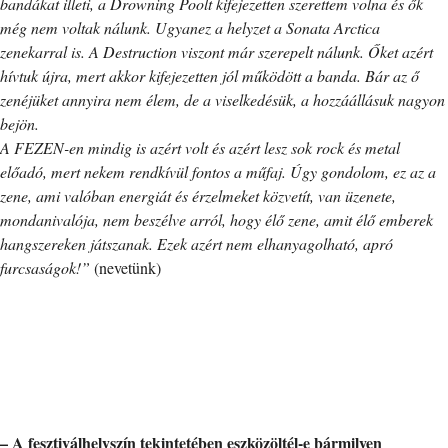
bandákat illeti, a Drowning Poolt kifejezetten szerettem volna és ők
még nem voltak nálunk. Ugyanez a helyzet a Sonata Arctica
zenekarral is. A Destruction viszont már szerepelt nálunk. Őket azért
hívtuk újra, mert akkor kifejezetten jól működött a banda. Bár az ő
zenéjüket annyira nem élem, de a viselkedésük, a hozzáállásuk nagyon
bejön.
A FEZEN-en mindig is azért volt és azért lesz sok rock és metal
előadó, mert nekem rendkívül fontos a műfaj. Úgy gondolom, ez az a
zene, ami valóban energiát és érzelmeket közvetít, van üzenete,
mondanivalója, nem beszélve arról, hogy élő zene, amit élő emberek
hangszereken játszanak. Ezek azért nem elhanyagolható, apró
furcsaságok!”
(nevetünk)
– A fesztiválhelyszín tekintetében eszközöltél-e bármilyen